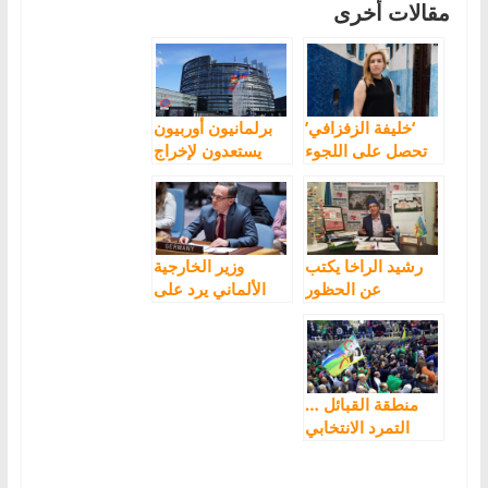
مقالات أخرى
‘خليفة الزفزافي’
برلمانيون أوربيون
تحصل على اللجوء
يستعدون لإخراج
السياسي في
تقرير مراقبتهم
هولندا
لمحاكمة معتقلي
حراك الريف
رشيد الراخا يكتب
وزير الخارجية
عن الحظور
الألماني يرد على
السياسي للأمازيغ
رسالة التنظيمات
في المغرب
الأمازيغية: نرحب
بإدراج الثقافة
الأمازيغية في
علاقاتنا مع الدول
منطقة القبائل …
المغاربية
التمرد الانتخابي
والقطيعة السياسية