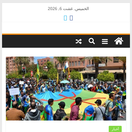
Skip
الخميس, غشت 6, 2026
to
content
AkalPress
منبر
أمازيغ
المغرب
أخبار