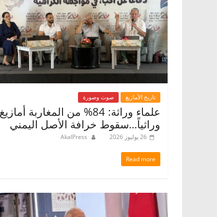
تاريخ الأمازيغ
صوت وصورة
علماء وراثة: 84% من المغاربة أمازيغ
وراثياً…سقوط خرافة الأصل اليمني
26 يوليوز 2026
AkalPress
Read more