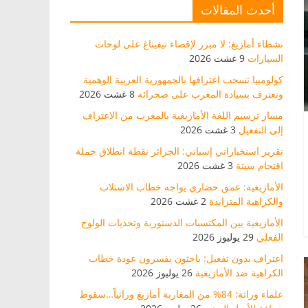
أحدث المقالات
نشطاء أمازيغ: لا مبرر لإقصاء تيفيناغ على لوحات
السيارات
9 غشت 2026
كولومبيا تسحب اعترافها بالجمهورية العربية الوهمية
وتعترف بسيادة المغرب على صحرائه
8 غشت 2026
مسار ترسيم اللغة الأمازيغية بالمغرب من الاعتراف
إلى التفعيل
3 غشت 2026
تقرير استخباراتي إسباني: الجزائر نقطة انطلاق حملة
اقتحام سبتة
3 غشت 2026
الأمازيغية: عمق حضاري يواجه خطاب الاستلاب
والكراهية المتزايدة
2 غشت 2026
الأمازيغية بين المكتسبات الدستورية وتحديات الولوج
الفعلي
29 يوليوز 2026
اعتراف بدون تفعيل: باحثون يفسرون عودة خطاب
الكراهية ضد الأمازيغية
26 يوليوز 2026
علماء وراثة: 84% من المغاربة أمازيغ وراثياً…سقوط