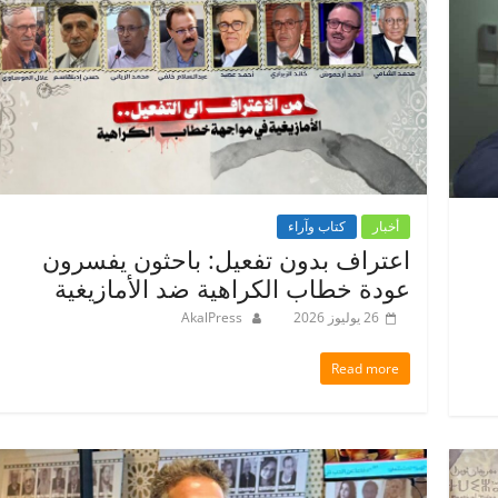
أخبار
كتاب وآراء
اعتراف بدون تفعيل: باحثون يفسرون
عودة خطاب الكراهية ضد الأمازيغية
26 يوليوز 2026
AkalPress
Read more