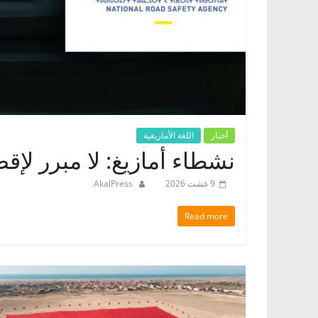
أخبار
اللغة الأمازيغية
نشطاء أمازيغ: لا مبرر لإق
9 غشت 2026
AkalPress
Read more