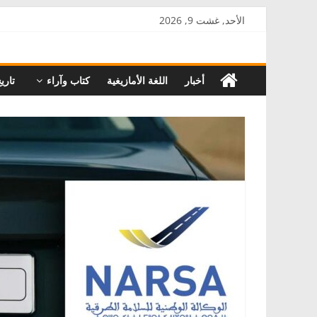
Skip
الأحد, غشت 9, 2026
to
AkalPress
content
أخبار
اللغة الأمازيغية
كتاب وآراء
تاري
منبر
أمازيغ
المغرب