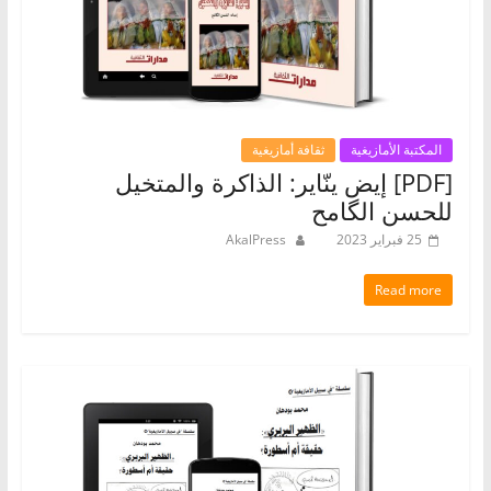
المكتبة الأمازيغية
ثقافة أمازيغية
[PDF] إيض ينّاير: الذاكرة والمتخيل
للحسن الگامح
25 فبراير 2023
AkalPress
Read more