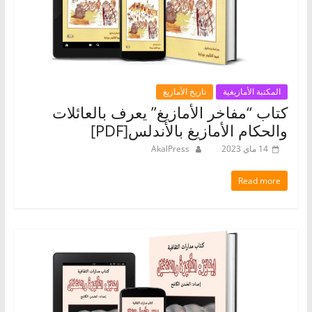
المكتبة الأمازيغية
تاريخ الأمازيغ
كتاب “مفاخر الأمازيغ” يعرف بالعائلات
والحكام الأمازيغ بالأندلس[PDF]
14 ماي 2023
AkalPress
Read more