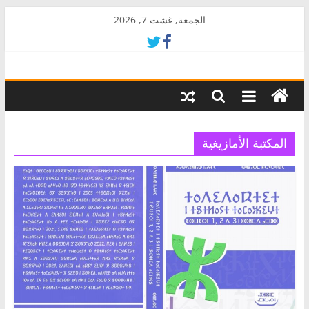
Skip
الجمعة, غشت 7, 2026
to
content
AkalPress
منبر
أمازيغ
المغرب
المكتبة الأمازيغية