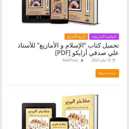
المكتبة الأمازيغية
تاريخ الأمازيغ
تحميل كتاب “الإسلام و الأمازيغ” للأستاذ
علي صدقي أزايكو [PDF]
14 ماي 2023
AkalPress
Read more