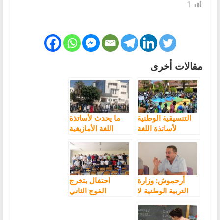
1
مقالات أخرى
التنسيقية الوطنية
ما يحدث لأساتذة
لأساتذة اللغة
اللغة الأمازيغية
الأمازيغية تدعو
مخالف لكل
لإضراب وطني
المواثيق الدولية
انذاري
والوطنية لحقوق
الإنسان
أرحموش: وزارة
احتفال بتخرج
التربية الوطنية لا
الفوج الثاني
تملك استراتيجية
لأساتذة اللغة
تدريس اللغة
الأمازيغية من