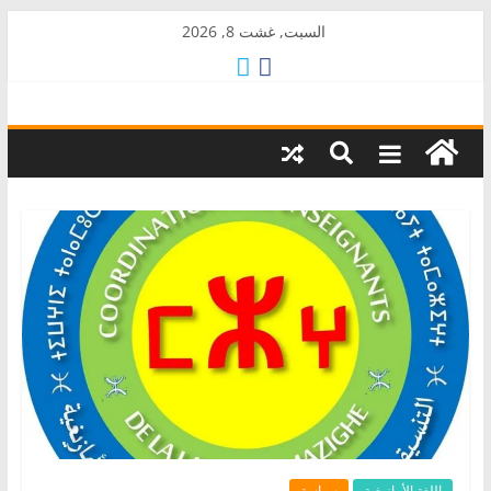
Skip
السبت, غشت 8, 2026
to
content
AkalPress
منبر
أمازيغ
المغرب
اللغة الأمازيغية
سياسة