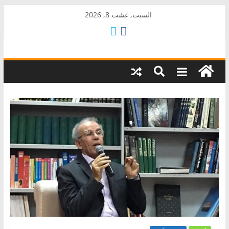
Skip
السبت, غشت 8, 2026
to
content
AkalPress
منبر
أمازيغ
المغرب