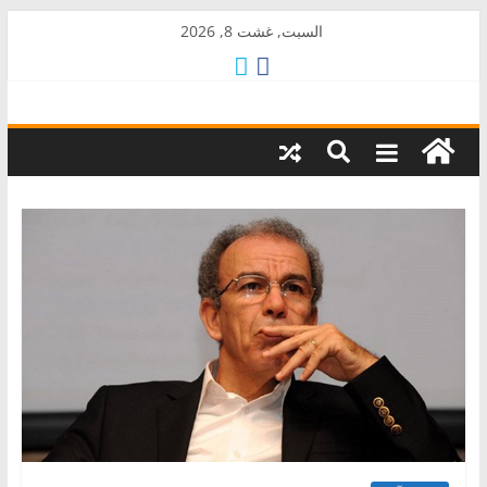
Skip
السبت, غشت 8, 2026
to
content
AkalPress
منبر
أمازيغ
المغرب