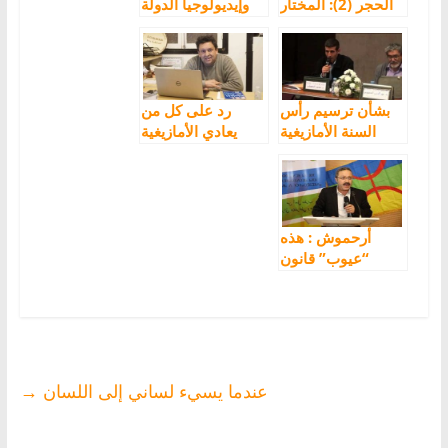
الحجر (2): المختار
وإيديولوجيا الدولة
السوسي: مؤسس
الأنثروبولوجيا
بالمغرب.
بشأن ترسيم رأس
رد على كل من
السنة الأمازيغية
يعادي الأمازيغية
أرحموش : هذه
“عيوب” قانون
الأمازيغية..والأعرج
وقف سدا منيعا ضد
مطالب الحركة
الأمازيغية
عندما يسيء لساني إلى اللسان
→