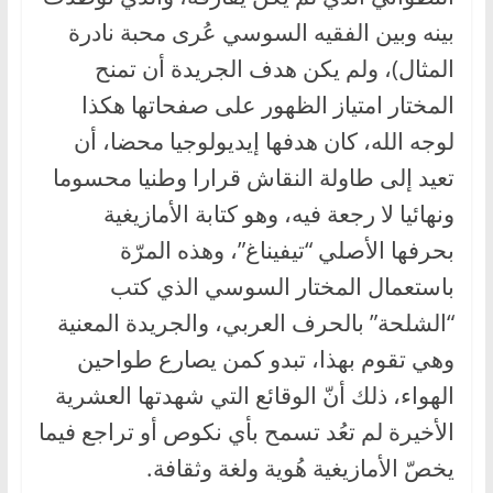
بينه وبين الفقيه السوسي عُرى محبة نادرة
المثال)، ولم يكن هدف الجريدة أن تمنح
المختار امتياز الظهور على صفحاتها هكذا
لوجه الله، كان هدفها إيديولوجيا محضا، أن
تعيد إلى طاولة النقاش قرارا وطنيا محسوما
ونهائيا لا رجعة فيه، وهو كتابة الأمازيغية
بحرفها الأصلي “تيفيناغ”، وهذه المرّة
باستعمال المختار السوسي الذي كتب
“الشلحة” بالحرف العربي، والجريدة المعنية
وهي تقوم بهذا، تبدو كمن يصارع طواحين
الهواء، ذلك أنّ الوقائع التي شهدتها العشرية
الأخيرة لم تعُد تسمح بأي نكوص أو تراجع فيما
يخصّ الأمازيغية هُوية ولغة وثقافة.