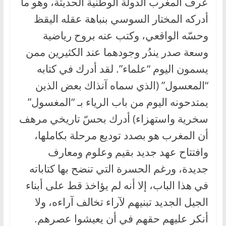
عرف المغرب الدولة الوطنية الحديثة، وهو ما
أدركه المختار السوسي بنباهة عقله اليقظ
وحسّه الواقعي، وكتب عنه بروح رياضية
وسعة صدر يندُر وجودهما عند الكثيرين ممن
يسمون اليوم “علماء”. لقد أدرك في كتابه
“المعسول” (الذي سماه آنذاك بعض الذين
يمتدحونه اليوم من باب الرياء بـ “المغسول”
سخرية واستهزاء) أدرك بحسّ تاريخي مرهف
أن المغرب هو بصدد توديع مرحلة بكاملها،
وافتتاح عهد جديد بقيم وعلوم ومعارف
جديدة، ورغم الحسرة التي تنضح بها كتاباته
في هذا الباب، إلا أنه لم يؤاخذ قط على أبناء
الجيل الجديد تبنيهم لآراء تخالف آراءه، ولا
أنكر عليهم حقهم في أن يعيشوا عصرهم.