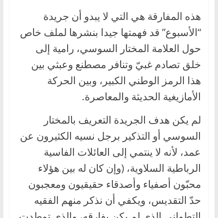
هذه المفارقة هي التي لا يبدو أن جريدة
“الأسبوع” قد فهمتها جيدا بنشرها لملف خاص
حول العلامة المختار السوسي، رامية إلى
خلق تصادم غبيّ وتنافر مصطنع وعبثي بين
هذا الرمز الوطني الكبير، وبين الحركة
الأمازيغية الحديثة والمعاصرة.
لم يكن هدف الجريدة التعريف بالمختار
السوسي أو التذكير برجل نسيه الكثيرون عن
عمد، لأنه لا ينتمي إلى العائلات الفاسية
الرباطية السلاوية، (وإن كان له بين هؤلاء
محبّون أصفياء وأصدقاء حقيقيون ومعجبون
حدّ التقديس، ويكفي أن نذكر منهم الفقيه
التطواني الذي لم يكن يفارقه، والذي توطدت