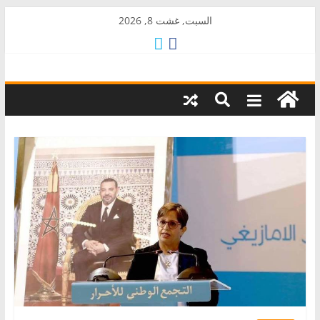
Skip
السبت, غشت 8, 2026
to
content
AkalPress
منبر
أمازيغ
المغرب