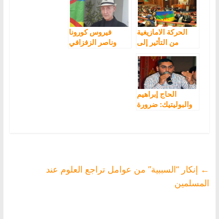
أداة براغماتية
وواقعية لتسريع
النهوض بالامازيغية
الحركة الامازيغية
فيروس كورونا
من التأثير إلى
وناصر الزفزافي
المشاركة السياسية
الحاج إبراهيم
والبوليتيك: ضرورة
الحزب بمرجعية
أمازيغية
←
إنكار “السببية” من عوامل تراجع العلوم عند
المسلمين