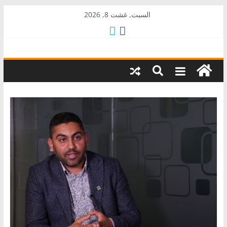
Skip
السبت, غشت 8, 2026
to
content
AkalPress
منبر
أمازيغ
المغرب