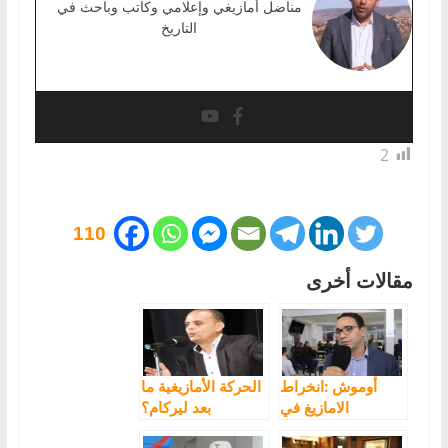
مناضل أمازيغي وإعلامي وكاتب وباحث في
التاريخ
2
110
مقالات أخرى
أوموش :انخراط
الحركة الأمازيغية ما
الامازيغ في
بعد ليركام؟
الاحزاب السياسية