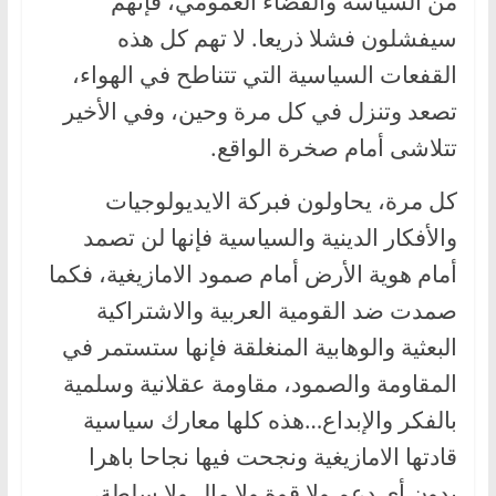
من السياسة والفضاء العمومي، فإنهم
سيفشلون فشلا ذريعا. لا تهم كل هذه
القفعات السياسية التي تتناطح في الهواء،
تصعد وتنزل في كل مرة وحين، وفي الأخير
تتلاشى أمام صخرة الواقع.
كل مرة، يحاولون فبركة الايديولوجيات
والأفكار الدينية والسياسية فإنها لن تصمد
أمام هوية الأرض أمام صمود الامازيغية، فكما
صمدت ضد القومية العربية والاشتراكية
البعثية والوهابية المنغلقة فإنها ستستمر في
المقاومة والصمود، مقاومة عقلانية وسلمية
بالفكر والإبداع…هذه كلها معارك سياسية
قادتها الامازيغية ونجحت فيها نجاحا باهرا
بدون أي دعم ولا قوة ولا مال ولا سلطة،