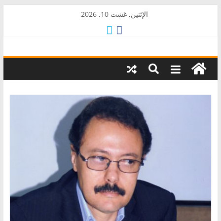
Skip
الإثنين, غشت 10, 2026
to
content
AkalPress
منبر
أمازيغ
المغرب