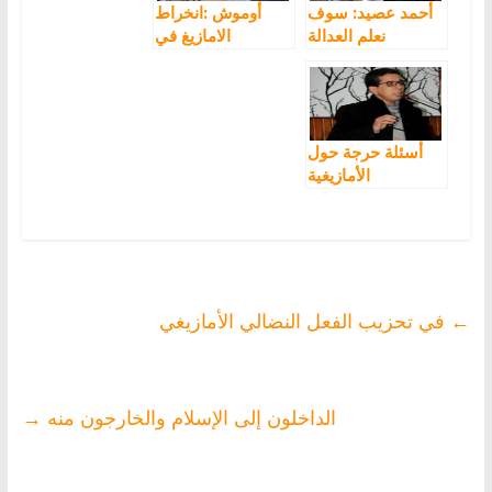
أحمد عصيد: سوف
أوموش :انخراط
نعلم العدالة
الامازيغ في
والتنمية معنى
الاحزاب السياسية
الوطنية المغربية
أداة براغماتية
التي يكرهون
وواقعية لتسريع
الانتماء اليها
النهوض بالامازيغية
أسئلة حرجة حول
الأمازيغية
والممارسة
السياسية الحزبية
والمدنية
←
في تحزيب الفعل النضالي الأمازيغي
الداخلون إلى الإسلام والخارجون منه
→