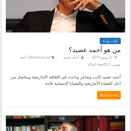
كتاب وآراء
من هو أحمد عصيد؟
,
22 يونيو 2019
أحمد عصيد
Ahmed Assid
أحمد
,
عصيد
ⵃⵎⴰⴷ ⵄⴰⵚⵉⴷ
أحمد عصيد كاتب وشاعر وباحث في الثقافة الامازيغية ومناضل من
اجل القضايا الأمازيغية والقضايا الإنسانية عامة
Read more