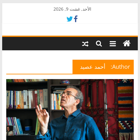
Skip
الأحد, غشت 9, 2026
to
content
AkalPress
منبر
أمازيغ
المغرب
Author:
أحمد عصيد