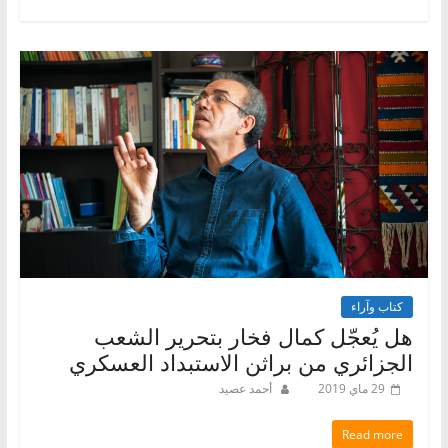
كتاب وآراء
هل يُعجّل كمال فخار بتحرير الشعب
الجزائري من براثن الاستبداد العسكري
29 ماي 2019
أحمد عصيد
Read more