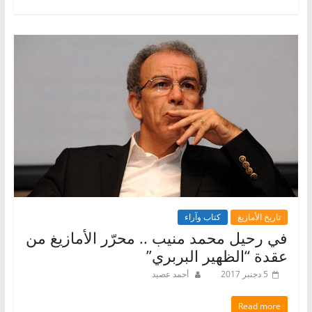
تاريخ الأمازيغ
كتاب وآراء
في رحيل محمد منيب .. محرّر الأمازيغ من
عقدة “الظهير البربري”
5 دجنبر 2017
أحمد عصيد
Read more