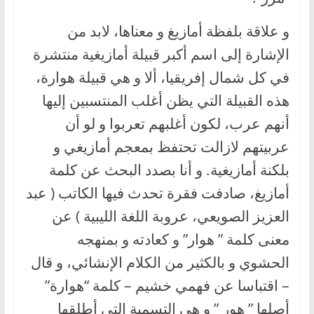
و علاقة بلفظة أمازيغ و معناها، لابد من
الإشارة إلى اسم أكبر قبيلة أمازيغية منتشرة
في كل شمال إفريقيا، ألا و هي قبيلة هوارة،
هذه القبيلة التي يظن أغلب المنتسبين إليها
أنهم عرب، لكون أغلبهم تعربوا و لو أن
عربيتهم لازالت تحتفظ بمعجم أمازيغي و
بلكنة أمازيغية. و أنا بصدد البحث عن كلمة
أمازيغ، صادفت فقرة تحدث فيها الكاتب ( عبد
العزيز الصويعي، عروبة اللغة الليبية ) عن
معنى كلمة ” هوار” و كعادته و بمنهجه
الحشوي و بالكثير من الكلام الإنشائي، و قال
– اقتباسا عن فهمي خشيم – كلمة “هوارة”
أصلها ” هور ” و هي التسمية التي أطلقها