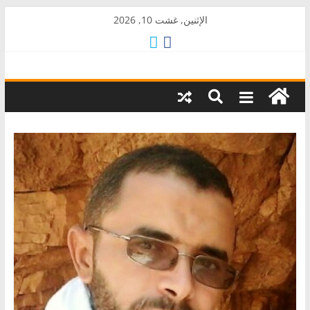
Skip
الإثنين, غشت 10, 2026
to
content
AkalPress
منبر
أمازيغ
المغرب