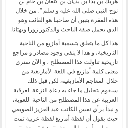
هريك بن بدا بن بديان بن كنعان بن حام بن
نوح النبي صلى الله عليه و سلم “. من خلال
هذه الفقرة يتبين أن صاحبنا هو الغائب وهو
الذي يحمل صفة الباحث والدكتور زورا وبهتانا.
هذا كل ما يتعلق بتسمية أمازيغ من الناحية
التاريخية، و هذا لا ينفي وجود مصادر و مراجع
تاريخية تناولت هذا المصطلح ، و الآن سنرى
معنى كلمة أمازيغ في اللغة الأمازيغية من
خلال المعاجم الأمازيغية، لكن قبل ذلك
سنقوم بتحليل ما جاء به دعاة النزعة العرقية
العربية عن هذا المصطلح من الناحية اللغوية،
و نبدأ برأي نفس الكاتب عبد العزيز الصويعي
حيث يقول أن لفظة أمازيغ لفظة عربية تمت
بربرتها، و أرجعها إلى جذر ” مزغ ” و جذر ”