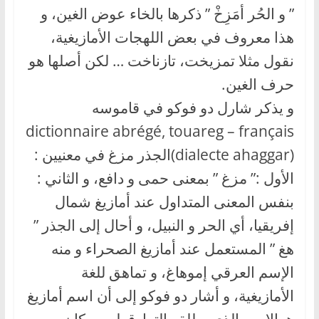
” و الحُر أمَزِخْ ” ذكرها بالخاء عوض الغين، و
هذا معروف في بعض اللهجات الأمازيغية،
نقول مثلا تمزيخت، تازناخت … لكن أصلها هو
حرف الغين.
و يذكر شارل دو فوكو في قاموسه
dictionnaire abrégé, touareg – français
(dialecte ahaggar)الجذر مزغ في معنيين :
الأول :” مزغ ” بمعنى حمى و دافع، و الثاني :
بنفس المعنى المتداول عند أمازيغ شمال
إفريقيا، أي الحر و النبيل، و أحال إلى الجذر ”
هغ ” المستعمل عند أمازيغ الصحراء و منه
الإسم العرقي إموهاغ، و تماهق للغة
الأمازيغية، و أشار دو فوكو إلى أن اسم أمازيغ
هوالإسم الذي يطلقه التوارقعلى سكان