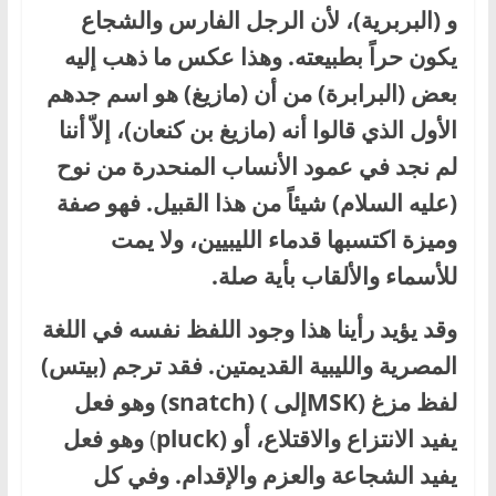
و (البربرية)، لأن الرجل الفارس والشجاع
يكون حراً بطبيعته. وهذا عكس ما ذهب إليه
بعض (البرابرة) من أن (مازيغ) هو اسم جدهم
الأول الذي قالوا أنه (مازيغ بن كنعان)، إلاّ أننا
لم نجد في عمود الأنساب المنحدرة من نوح
(عليه السلام) شيئاً من هذا القبيل. فهو صفة
وميزة اكتسبها قدماء الليبيين، ولا يمت
للأسماء والألقاب بأية صلة.
وقد يؤيد رأينا هذا وجود اللفظ نفسه في اللغة
المصرية والليبية القديمتين. فقد ترجم (بيتس)
لفظ مزغ (MSKإلى ) (snatch) وهو فعل
يفيد الانتزاع والاقتلاع، أو (pluck
)
وهو فعل
يفيد الشجاعة والعزم والإقدام. وفي كل