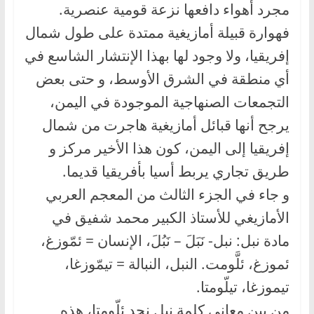
مجرد أهواء دافعها نزعة قومية عنصرية.
فهوارة قبيلة أمازيغية ممتدة على طول شمال
إفريقيا، ولا وجود لها بهذا الإنتشار الشاسع في
أي منطقة في الشرق الأوسط، و حتى بعض
التجمعات الصنهاجية الموجودة في اليمن،
يرجح أنها قبائل أمازيغية هاجرت من شمال
إفريقيا إلى اليمن، كون هذا الأخير مركز و
طريق تجاري يربط أسيا بأفريقيا قديما.
و جاء في الجزء الثالث من المعجم العربي
الأمازيغي للأستاذ الكبير محمد شفيق في
مادة نبل: نبل- نَبَلَ – نَبُلَ، الإنسان = ئمّوزغ،
ئموزغ، ئلَّومت. النبل، النبالة = تيمّوزغا،
تيموزغا، تيلّومتا.
من بين معاني كلمة نبل نجد ئلّومتا، هذه