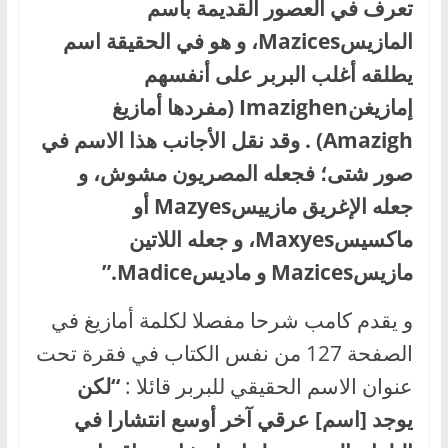
تعرف في العصور القديمة باسم
المازيسMazices، و هو في الحقيقة اسم
يطلقه أغلب البربر على أنفسهم
إمازيغنImazighen (مفردها أمازيغ
Amazigh) . وقد نقل الأجانب هذا الاسم في
صور شتى؛ فجعله المصريون مشوش، و
جعله الإغريق مازييسMazyes أو
ماكسيسMaxyes، و جعله اللاتين
مازيسMazices و ماديسMadice.”
و يقدم كامب شرحا مفصلا لكلمة أمازيغ في
الصفحة 127 من نفس الكتاب في فقرة تحت
عنوان الاسم الحقيقي للبربر قائلا :
“لكن
يوجد [اسم] عرقي آخر أوسع انتشارا في