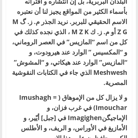
البلدان البربرية، بل إن انتشاره و اقترانه
بأسماء الكثير من المواقع يجيز لنا أن نعتبره
الاسم الحقيقي للبربر. نريد الجذر م. ز. گ M
Z G أو م. ز. ك M Z K ، الذي نجده كذلك في
كل من اسم “المازيس” في العصر الروماني،
و “المكسيس ” الوارد عند هيرودوت، و
“المازيس” الوارد عند هيكاتي، و “المشوش”
Meshwesh الذي جاء في الكتابات النقوشية
المصرية.
و لا يزال كل من الإموهاق ( Imushagh =
Imouchar) في غرب فزان، و
الإماجيگنImagighen في [جبل] أيّير، و
الأمازيغ في الأوراس، و الريف، و الأطلس
الكبير يحافظون على هذا الاسم. و