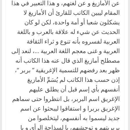
عن الأمازيغ و عن لغتهم، و هذا التعبير في هذا
المقام ليبين الكاتب للقارئ أن الأمازيغ لا
يشكلون شعبا أو أمة واحدة، لكن لو كان
الحديث عن شيء له علاقة بالعرب و باللغة
العربية لفسروه بأنه تنوع و ثراء الثقافة
العربية و غنى معجم اللغة العربية …، لنعد إلى
مصطلح أمازيغ الذي قال عنه هذا الكاتب أنه
ظهر بعد رفضهم للتسمية الإغريقية ” بربر “،
إذن حسب هذا الكاتب لم يُسَمِّ الأمازيغ
أنفسهم بأي إسم قبل أن يطلق عليهم
الإغريق اسم البربر، بل انتظروا حتى سماهم
الإغريق بربرا و استفاقوا ليبحثوا عن اسم
جديد ليسموا به أنفسهم، ليتخلصوا من
بربريتهم و توحشهم، يا لسذاجة الرأي و يا