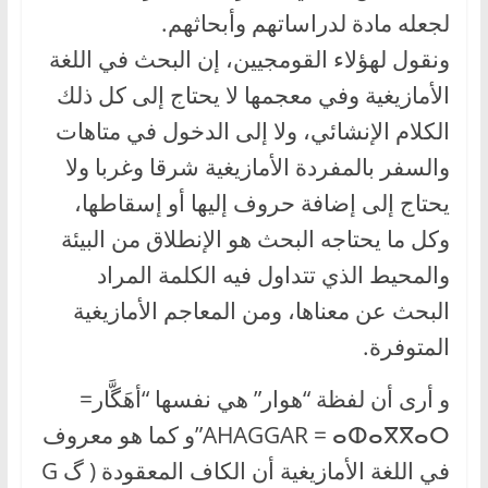
لجعله مادة لدراساتهم وأبحاثهم.
ونقول لهؤلاء القومجيين، إن البحث في اللغة
الأمازيغية وفي معجمها لا يحتاج إلى كل ذلك
الكلام الإنشائي، ولا إلى الدخول في متاهات
والسفر بالمفردة الأمازيغية شرقا وغربا ولا
يحتاج إلى إضافة حروف إليها أو إسقاطها،
وكل ما يحتاجه البحث هو الإنطلاق من البيئة
والمحيط الذي تتداول فيه الكلمة المراد
البحث عن معناها، ومن المعاجم الأمازيغية
المتوفرة.
و أرى أن لفظة “هوار” هي نفسها “أهَگَّار=
AHAGGAR = ⴰⵀⴰⴳⴳⴰⵔ”و كما هو معروف
في اللغة الأمازيغية أن الكاف المعقودة ( گ G