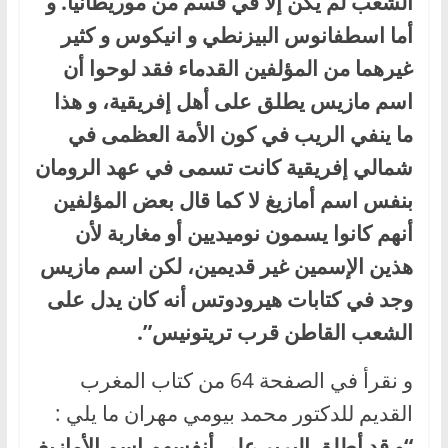
الشعب لم يكن إلا في قسم من موريطانيا. و
أما اسطفانوس البيزنطي و انيكوس و كثير
غيرهما من المؤلفين القدماء فقد لوحوا أن
اسم مازيس يطلق على أهل إفريقية، و هذا
ما ينفي الريب في كون الأمة العظمى في
شمالي إفريقية كانت تسمى في عهد الرومان
بنفس اسم أمازيغ لا كما قال بعض المؤلفين
أنهم كانوا يسمون نوميديين أو مغاربة لأن
هذين الإسمين غير قديمين، لكن اسم مازيس
وجد في كتابات هيرودوتس أنه كان يدل على
الشعب القاطن قرب تريتونيس”.
و نقرأ في الصفحة 64 من كتاب المغرب
القديم للدكتور محمد بيومي مهران ما يلي :
“و قد أطلق البربر على أنفسهم اسم الأمازيغ