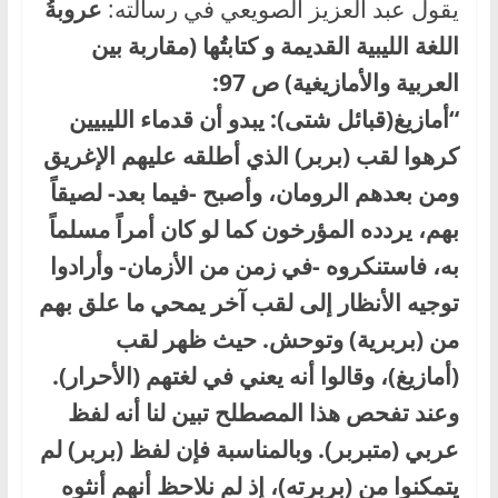
يقول عبد العزيز الصويعي في رسالته:
عروبةُ
اللغة الليبية القديمة و كتابتُها (مقاربة بين
العربية والأمازيغية) ص 97:
“أمازيغ(قبائل شتى): يبدو أن قدماء الليبيين
كرهوا لقب (بربر) الذي أطلقه عليهم الإغريق
ومن بعدهم الرومان، وأصبح -فيما بعد- لصيقاً
بهم، يردده المؤرخون كما لو كان أمراً مسلماً
به، فاستنكروه -في زمن من الأزمان- وأرادوا
توجيه الأنظار إلى لقب آخر يمحي ما علق بهم
من (بربرية) وتوحش. حيث ظهر لقب
(أمازيغ)، وقالوا أنه يعني في لغتهم (الأحرار).
وعند تفحص هذا المصطلح تبين لنا أنه لفظ
عربي (متبربر). وبالمناسبة فإن لفظ (بربر) لم
يتمكنوا من (بربرته)، إذ لم نلاحظ أنهم أنثوه