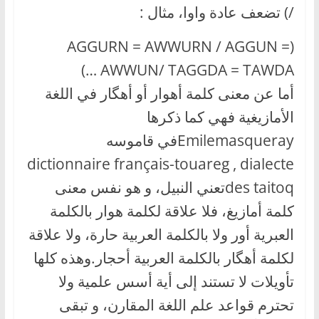
/) تضعف عادة واوا، مثال :
(AGGURN = AWWURN / AGGUN =
AWWUN/ TAGGDA = TAWDA …)
أما عن معنى كلمة أهوار أو أهگار في اللغة
الأمازيغية فهي كما ذكرها
Emilemasquerayفي قاموسه
dictionnaire français-touareg , dialecte
des taitoqتعني النبيل، و هو نفس معنى
كلمة أمازيغ، فلا علاقة لكلمة هوار بالكلمة
العبرية أور ولا بالكلمة العربية حارة، ولا علاقة
لكلمة أهگار بالكلمة العربية أحجار.وهذه كلها
تأويلات لا تستند إلى أية أسس علمية ولا
تحترم قواعد علم اللغة المقارن، و تبقى