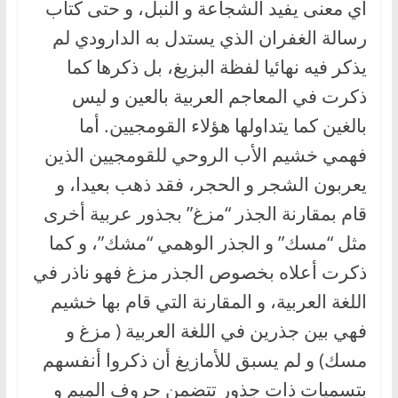
أي معنى يفيد الشجاعة و النبل، و حتى كتاب
رسالة الغفران الذي يستدل به الدارودي لم
يذكر فيه نهائيا لفظة البزيغ، بل ذكرها كما
ذكرت في المعاجم العربية بالعين و ليس
بالغين كما يتداولها هؤلاء القومجيين. أما
فهمي خشيم الأب الروحي للقومجيين الذين
يعربون الشجر و الحجر، فقد ذهب بعيدا، و
قام بمقارنة الجذر “مزغ” بجذور عربية أخرى
مثل “مسك” و الجذر الوهمي “مشك”، و كما
ذكرت أعلاه بخصوص الجذر مزغ فهو ناذر في
اللغة العربية، و المقارنة التي قام بها خشيم
فهي بين جذرين في اللغة العربية ( مزغ و
مسك) و لم يسبق للأمازيغ أن ذكروا أنفسهم
بتسميات ذات جذور تتضمن حروف الميم و