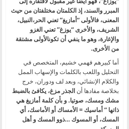
“يوزاغ”، فهو أيضا غير مقبول لافتقاره إلى
المبرر والسند، إذ الكلمتان مختلفتان من حيث
المعنى، فالأولى “أمازيغ” تعني الحر،النبيل،
الشريف، والأخرى “يوزغ” تعني الغزو
والإغارة، وهو ما ينفي أن تكونالأولى مشتقة
من الأخرى.
أما كبيرهم فهمي خشيم، المتخصص في
التحليل واللعب بالكلمات والإسهاب الممل
والكلام الإنشائي، وبعد لف ودوران، خرج
بخلاصة مفادها أن
الجذر مزغ، يكافئ بالضبط
مشك ومسك، صوتيا. و بأن كلمة أمازيغ هي
ذاتها ” أماسيك = الأمساك أو الأماسك، أي
المسك، أو المسوك …ذوو المسك و أهل
المسكة.