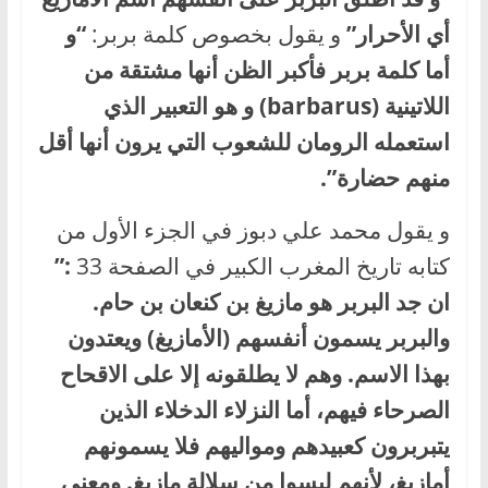
أي الأحرار”
و يقول بخصوص كلمة بربر:
“و
أما كلمة بربر فأكبر الظن أنها مشتقة من
اللاتينية (barbarus) و هو التعبير الذي
استعمله الرومان للشعوب التي يرون أنها أقل
منهم حضارة”.
و يقول محمد علي دبوز في الجزء الأول من
كتابه تاريخ المغرب الكبير في الصفحة 33
:”
ان جد البربر هو مازيغ بن كنعان بن حام.
والبربر يسمون أنفسهم (الأمازيغ) ويعتدون
بهذا الاسم. وهم لا يطلقونه إلا على الاقحاح
الصرحاء فيهم، أما النزلاء الدخلاء الذين
يتبربرون كعبيدهم ومواليهم فلا يسمونهم
أمازيغ، لأنهم ليسوا من سلالة مازيغ. ومعنى