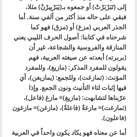
إلى
(
تَبَرْبَرْتْ) أو جمعوه بـ(يَبَرْبِيرْنْ) مثلا،
فبقي على حاله منذ أكثر من ألفي سنة. أما
الجذر العربي
(
مزغ) أو (مزق) فهو كما
شرحناه في كتابنا: أصول الحرف الليبي يعني
المنازقة والفروسية والشجاعة، غير أن
(بربرته) أبعدته عن صيغته العربية، فهم
يقولون للمفرد المذكر: (مازيغ
)
، وللمفرد
المؤنث: (تمازغت)، وللجمع: (يمازيغن)، أي
فيها إثبات لتاء التأنيث ونون الجمع. وإذا
عرّبناها لتشابهت: (مازيغ)= مازغ (فاعل)،
(تمازغت)= مازغةٌ (فاعلةٌ)، (مازغن)= مازغون
(فاعلون
)
.
أما عن معناه فهو يكاد يكون واحداً في العربية