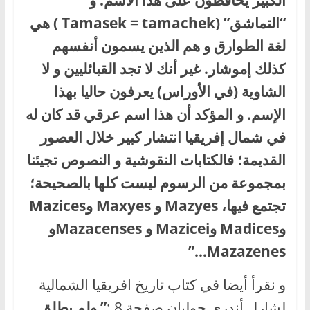
“التماشق” (Tamasek = tamachek ) هي
لغة الطوارق و هم الذين يسمون أنفسهم
كذلك إموشار. غير أنك لا تجد القبائليين و لا
الشاوية (في الأوراس) يعرفون حاليا بهذا
الإسم. و المؤكد أن هذا اسم عرقي قد كان له
في شمال إفريقيا انتشار كبير خلال العصور
القديمة؛ فالكتابات النقوشية و النصوص تجيئنا
بمجموعة من الرسوم ليست كلها بالصحيحة؛
تجتمع فيها، Mazyes و Maxyes وMazices
وMadices وMazicei و Mazacensesو
Mazazenes…”
و نقرأ أيضا في كتاب تاريخ افريقيا الشمالية
لشارل أندري جوليان صفحة 8 :
” ولم يطلق