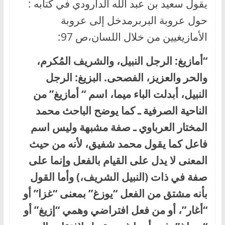
يقول سعيد بن عبد الله الدارودي في كتابه :
حول عروبة البربرمدخل إلى عروبة
الأمازيغيين من خلال اللسان،ص 97:
“أمازيغ: الرجل النبيل، والشريف المُكرم،
والحر والعزيز، الفصحى. البزيغ: الرجل
النبيل، أبدلت الباء ميما، اسم “ أمازيغ” من
الناحية الصرفية ـ كما يوضح الباحث محمد
المختار العرباوي ـ صفة مشبهة وليس اسم
فاعل كما يقول محمد شفيق، لأنه من حيث
المعنى لا يدل على القيام بالفعل وإنما على
صفة في ذات (النبيل الشريف،) وأما القول
بأنه مشتق من الفعل “يوزغ” بمعنى “غزا” أو
“أغار”، أو من فعل افتراضي وهمي “إزيغ” أو