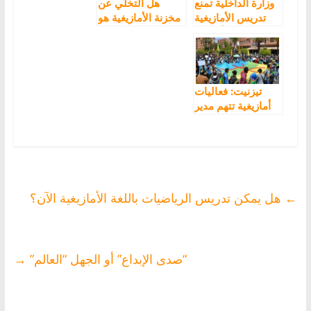
وزارة الداخلية تمنع
هل التخلّي عن
تدريس الأمازيغية
مخزنة الأمازيغية هو
بخنيفرة و”أمغار”:
عودة إلى سياسة
شطط في
إقصائها؟
استعمال السلطة
وقرار “عنصري”
يعيد إلى الذاكرة
تيزنيت: فعاليات
سياسة “الأبارتايد”
أمازيغية تتهم مدير
مؤسسة تعليمية
بنشر أفكار التعصب
والكراهية والتطرف
←
هل يمكن تدريس الرياضيات باللغة الأمازيغية الآن؟
“صدى الإبداع” أو الجهل “العالم”
→