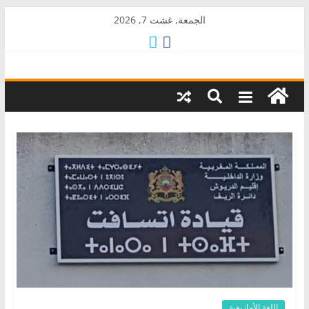
Skip
الجمعة, غشت 7, 2026
to
content
AkalPress
منبر
أمازيغ
المغرب
اللغة الأمازيغية