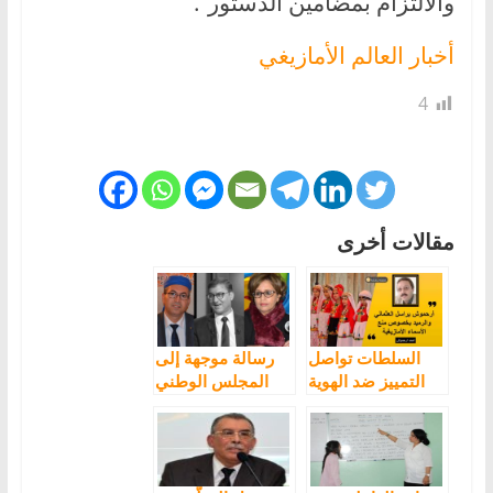
والالتزام بمضامين الدستور”.
أخبار العالم الأمازيغي
4
مقالات أخرى
السلطات تواصل
رسالة موجهة إلى
التمييز ضد الهوية
المجلس الوطني
الأمازيغية بمنع إسم
للصحافة والإعلام
“سيليا” “ⵙⵉⵍⵢⴰ”
المغربي تستنكر
بالدارالبيضاء
التمييز العنصري
اتجاه الامازيغ