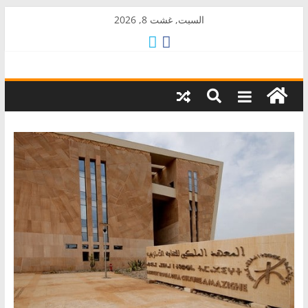
Skip
السبت, غشت 8, 2026
to
content
AkalPress
منبر
أمازيغ
المغرب