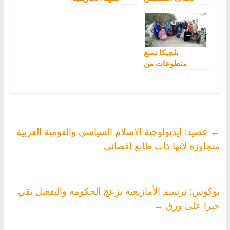
على “التيفنياغ” في
بمجلس اللغات
“قانون الأمازيغية”
فضيحة وعدائية
مستمرة
بلجيكا تمنع
متطوعات من
السفر للمغرب
بسبب برلماني
البيجيدي والمعلم
الإرهابي
←
عصيد: ايديولوجية الاسلام السياسي والقومية العربية
متجاوزة لأنها ذات طابع إقصائي
بوكوس: ترسيم الأمازيغية يزعج الحكومة والتفعيل بقي
حبرا على ورق
→