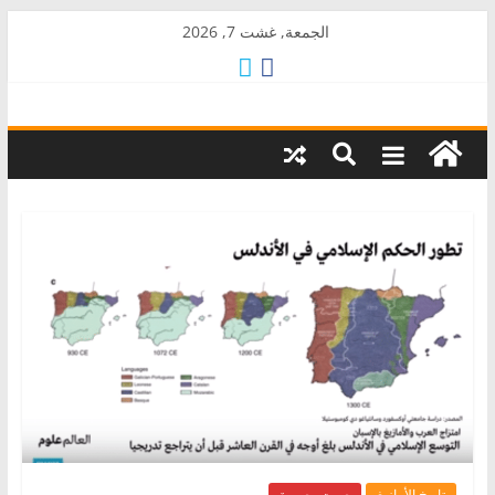
Skip
الجمعة, غشت 7, 2026
to
content
AkalPress
منبر
أمازيغ
المغرب
تاريخ الأمازيغ
صوت وصورة