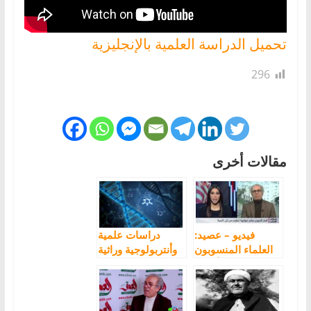
تحميل الدراسة العلمية بالإنجليزية
296
مقالات أخرى
فيديو – عصيد:
دراسات علمية
العلماء المنسوبون
وأنتربولوجية وراثية
للعرب هم أمازيغ
جديدة حول الأمازيغ
وفارسيون وأتراك