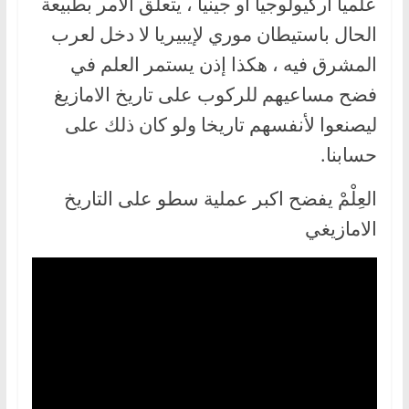
علميا أركيولوجيا او جينيا ، يتعلق الامر بطبيعة
الحال باستيطان موري لإيبيريا لا دخل لعرب
المشرق فيه ، هكذا إذن يستمر العلم في
فضح مساعيهم للركوب على تاريخ الامازيغ
ليصنعوا لأنفسهم تاريخا ولو كان ذلك على
حسابنا.
العِلْمْ يفضح اكبر عملية سطو على التاريخ
الامازيغي