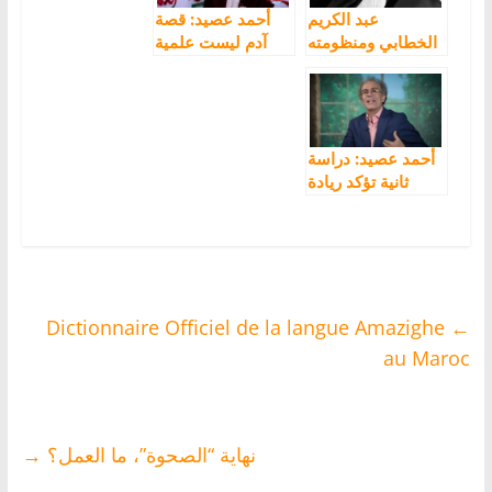
عبد الكريم
أحمد عصيد: قصة
الخطابي ومنظومته
آدم ليست علمية
السياسية بالريف –
ودراسة بريطانية
دراسة انتربولوجية
بينت أن تيفيناغ من
وتاريخية
أعرق الحروف التي
عرفتها البشرية
أحمد عصيد: دراسة
ثانية تؤكد ريادة
المغرب في انعدام
الأمانة
Dictionnaire Officiel de la langue Amazighe
←
au Maroc
نهاية “الصحوة”، ما العمل؟
→