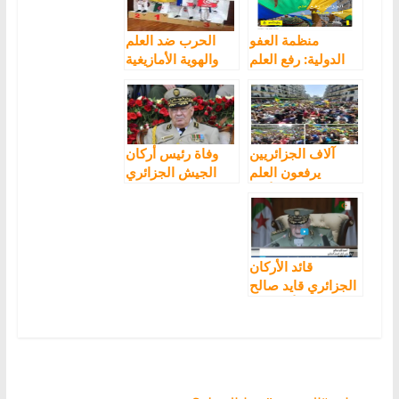
منظمة العفو
الحرب ضد العلم
الدولية: رفع العلم
والهوية الأمازيغية
الأمازيغي ليس
تتسبب بعقوبات
جريمة
على ناديين
ومسؤولين بتهمة“
اهانة العلم
الوطني”
آلاف الجزائريين
وفاة رئيس أركان
يرفعون العلم
الجيش الجزائري
الأمازيغي أمام
قايد صالح
تهديدات قائد
الجيش
قائد الأركان
الجزائري قايد صالح
يقول أنه اصدر
تعليماته للقوات
العمومية لمنع راية
الهوية والثقافة
الامازيغية