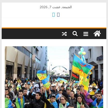
Skip
الجمعة, غشت 7, 2026
to
content
AkalPress
منبر
أمازيغ
المغرب