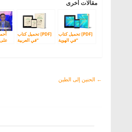
مقالات أخرى
[PDF] تحميل كتاب
[PDF] تحميل كتاب
أحمد
“في الهوية
“في العربية
على 
الأمازيغية للمغرب”
والدارجة والتحوّل
الأ
للأستاذ محمد
الجنسي الهوياتي”
إيدي
بودهان
للأستاذ محمد
بودهان
←
الحنين إلى الطين