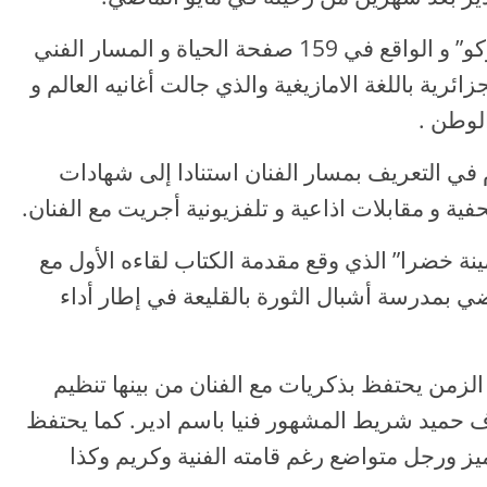
يتناول المؤلف الصادر عن منشورات “كوكو” و الواقع في 159 صفحة الحياة و المسار الفني
ائرية باللغة الامازيغية والذي جالت أغانيه العالم و
الوطن .
في التعريف بمسار الفنان استنادا إلى شهادات
ة و مقابلات اذاعية و تلفزيونية أجريت مع الفنان.
مينة خضرا” الذي وقع مقدمة الكتاب لقاءه الأول مع
ي بمدرسة أشبال الثورة بالقليعة في إطار أداء
ينة خضرا” بعد 50 سنة من الزمن يحتفظ بذكريات مع الفنان من بينها تنظيم
 حميد شريط المشهور فنيا باسم ادير. كما يحتفظ
 ورجل متواضع رغم قامته الفنية وكريم وكذا