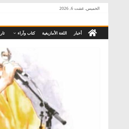
Skip
الخميس, غشت 6, 2026
to
AkalPress
content
أخبار
اللغة الأمازيغية
كتاب وآراء
تاري
منبر
أمازيغ
المغرب