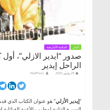
أخبار
المكتبة الأمازيغية
صدور “ايدير الازلي”، أول 
الراحل إيدير
29 يوليوز 2020
AkalPress
“
إيدير الأزلي
” هو عنوان الكتاب الذي ق
السيرة الذاتية لمطرب الأغنية القبائلية