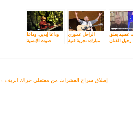
 عصيد يعلق
الراحل عموري
وداعا إيدير.. وداعا
رحيل الفنان
مبارك: تجربة فنية
صوت الإنسية
مازيغي الكبير
رائدة – الخطاب
الكونية الأمازيغية
ر على ميدي1
الشعري الملتزم
في اٍطار التحديث
الموسيقي
إطلاق سراح العشرات من معتقلي حراك الريف
→