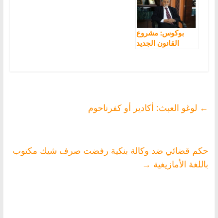
بوكوس: مشروع
القانون الجديد
سيحول المعهد
الأمازيغي إلى إدارة
تابعة لأكاديمية
العربية مع تقليص
لوظائفه ولموارده
البشرية
←
لوغو العبث: أكادير أو كفرناحوم
حكم قضائي ضد وكالة بنكية رفضت صرف شيك مكتوب
باللغة الأمازيغية
→