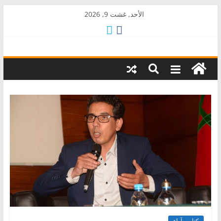
Skip
الأحد, غشت 9, 2026
to
content
AkalPress
منبر
أمازيغ
المغرب
كتاب وآراء