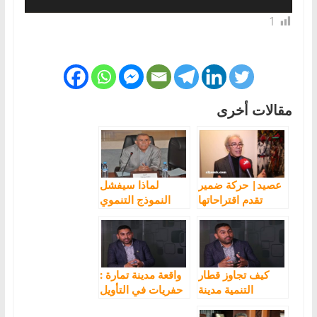
1
مقالات أخرى
عصيد| حركة ضمير
لماذا سيفشل
تقدم اقتراحاتها
النموذج التنموي
بخصوص التوزيع
الجديد؟
العادل لثروات
المغرب والنموذج
التنموي الجديد
كيف تجاوز قطار
واقعة مدينة تمارة :
التنمية مدينة
حفريات في التأويل
اگادیر؟