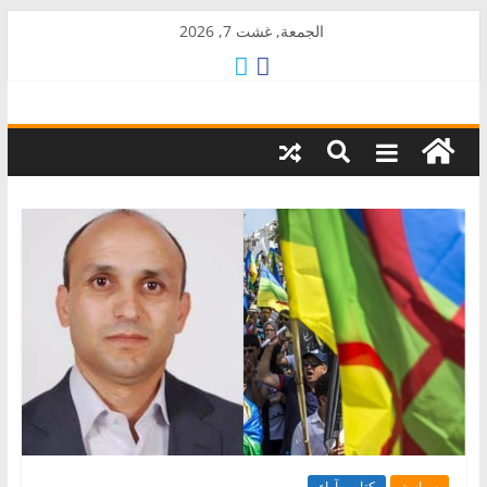
Skip
الجمعة, غشت 7, 2026
to
content
AkalPress
منبر
أمازيغ
المغرب
سياسة
كتاب وآراء