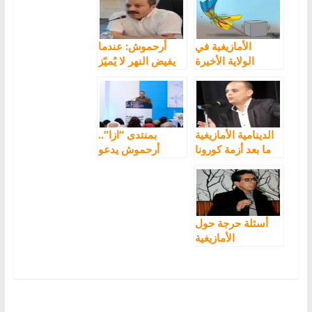
الأمازيغية في
أرحموش: عندما
الولاية الأخيرة
يفيض النهر لا يٌميّز
للحكومة
حديقة الفقيه.. وما
بعد كورونا فرصتنا
الأخيرة للإصلاح أو
لِوَأْدِهِ
الدينامية الأمازيغية
بمنتدى “ازا”..
ما بعد أزمة كورونا
أرحموش يدعو
لخدمة القضية
الأمازيغية بداخل
المؤسسات
أسئلة حرجة حول
الأمازيغية
والممارسة
السياسية الحزبية
والمدنية