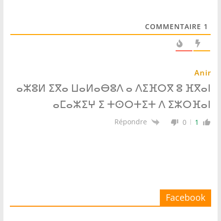
COMMENTAIRE
1
Anir
ⴰⵣⵓⵍ ⵉⴳⴰ ⵡⴰⵍⴰⴱⵓⴷ ⴰ ⴷⵉⴼⵔⴳ ⵓ ⴼⴳⴰⵏ
ⴰⵎⴰⵣⵉⵖ ⵉ ⵜⵙⵔⵜⵉⵜ ⴷ ⵉⵣⵔⴼⴰⵏ
Répondre
0
1
Facebook