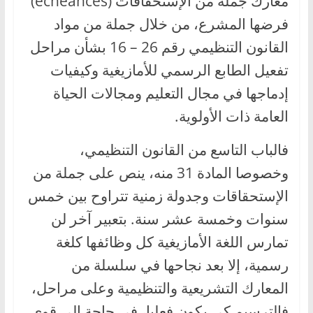
معارك جملة من الإستحقاقات (échéances)
فرضها المشرع، من خلال جملة من مواد
القانون التنظيمي رقم 26 – 16 بشأن مراحل
تفعيل الطابع الرسمي للأمازيغية وكيفيات
إدماجها في مجال التعليم ومجالات الحياة
العامة ذات الأولوية.
فالباب التاسع من القانون التنظيمي،
وخصوصا المادة 31 منه، ينص على جملة من
الإستحقاقات وجدولة زمنية تتراوح بين خمس
سنوات وخمسة عشر سنة. بتعبير آخر لن
تمارس اللغة الأمازيغية كل وظائفها كلغة
رسمية، إلا بعد نجاحها في سلسلة من
المعارك التشريعية والتنظيمية وعلى مراحل،
فالترسيم كي يكون فعليا، في حاجة إلى قوى