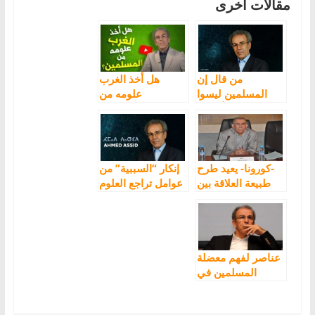
مقالات أخرى
من قال إن
هل أخذ الغرب
المسلمين ليسوا
علومه من
في أزمة ؟
المسلمين؟
-كورونا- يعيد طرح
إنكار “السببية” من
طبيعة العلاقة بين
عوامل تراجع العلوم
العلم والدين عند
عند المسلمين
المسلمين
عناصر لفهم معضلة
المسلمين في
السياق الغربي