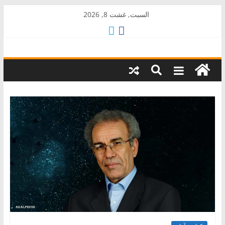
Skip
السبت, غشت 8, 2026
to
content
AkalPress
منبر
أمازيغ
المغرب