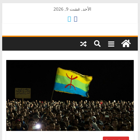
Skip
الأحد, غشت 9, 2026
to
content
AkalPress
منبر
أمازيغ
المغرب
صوت وصورة