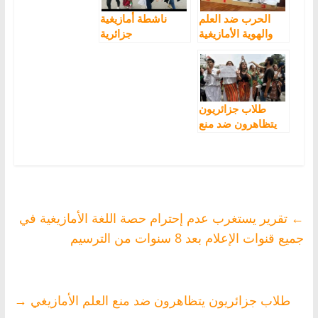
الحرب ضد العلم
ناشطة أمازيغية
والهوية الأمازيغية
جزائرية
تتسبب بعقوبات
للقاضي:”إن
على ناديين
أطلقت سراحي
ومسؤولين بتهمة“
اليوم سأرفع الراية
اهانة العلم
الأمازيغية عالياً
الوطني”
غذا”
طلاب جزائريون
يتظاهرون ضد منع
العلم الأمازيغي
←
تقرير يستغرب عدم إحترام حصة اللغة الأمازيغية في
جميع قنوات الإعلام بعد 8 سنوات من الترسيم
طلاب جزائريون يتظاهرون ضد منع العلم الأمازيغي
→