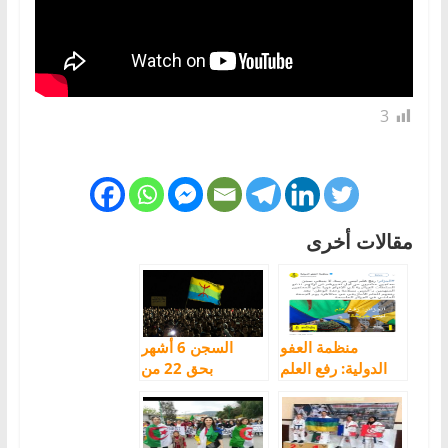
3
مقالات أخرى
منظمة العفو
السجن 6 أشهر
الدولية: رفع العلم
بحق 22 من
الأمازيغي ليس
موقوفي العلم
جريمة
الأمازيغي بالجزائر