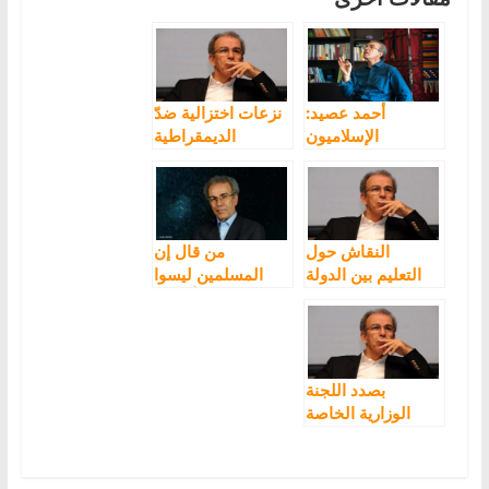
أحمد عصيد:
نزعات اختزالية ضدّ
الإسلاميون
الديمقراطية
والعسكر، تحالف
ضدّ الديمقراطية
النقاش حول
من قال إن
التعليم بين الدولة
المسلمين ليسوا
والمجتمع
في أزمة ؟
بصدد اللجنة
الوزارية الخاصة
بتتبع تفعيل الطابع
الرسمي للأمازيغية