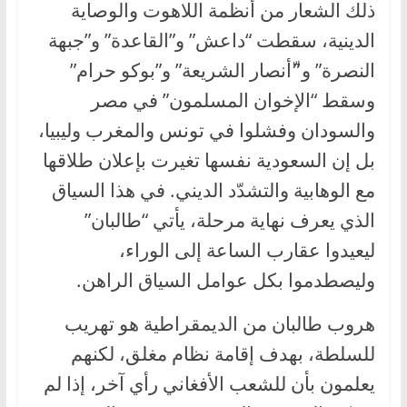
ذلك الشعار من أنظمة اللاهوت والوصاية
الدينية، سقطت “داعش” و”القاعدة” و”جبهة
النصرة” و”ّأنصار الشريعة” و”بوكو حرام”
وسقط “الإخوان المسلمون” في مصر
والسودان وفشلوا في تونس والمغرب وليبيا،
بل إن السعودية نفسها تغيرت بإعلان طلاقها
مع الوهابية والتشدّد الديني. في هذا السياق
الذي يعرف نهاية مرحلة، يأتي “طالبان”
ليعيدوا عقارب الساعة إلى الوراء،
وليصطدموا بكل عوامل السياق الراهن.
هروب طالبان من الديمقراطية هو تهريب
للسلطة، بهدف إقامة نظام مغلق، لكنهم
يعلمون بأن للشعب الأفغاني رأي آخر، إذا لم