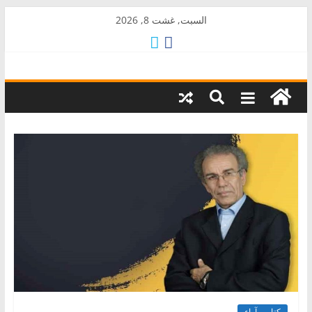
Skip
السبت, غشت 8, 2026
to
content
AkalPress
منبر
أمازيغ
المغرب
كتاب وآراء