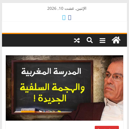
Skip
الإثنين, غشت 10, 2026
to
content
AkalPress
منبر
أمازيغ
المغرب
صوت وصورة