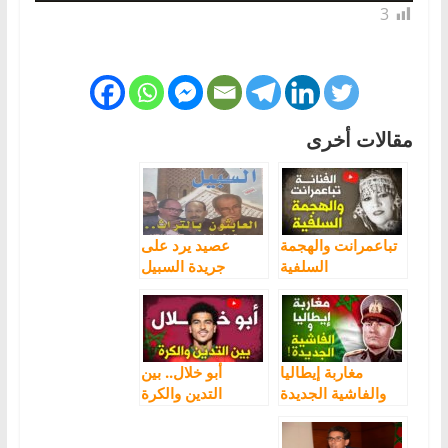
3
مقالات أخرى
تباعمرانت والهجمة
عصيد يرد على
السلفية
جريدة السبيل
السلفية التي نعتته
ب”العابث بالتراث”
مغاربة إيطاليا
أبو خلال.. بين
والفاشية الجديدة
التدين والكرة