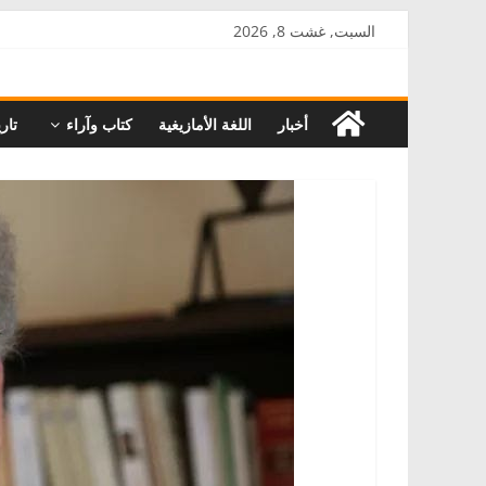
Skip
السبت, غشت 8, 2026
to
AkalPress
content
أخبار
اللغة الأمازيغية
كتاب وآراء
تاري
منبر
أمازيغ
المغرب