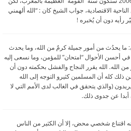
قبل سنوات أعلن أحد المشايخ أن سنة 2006 ستكون سنة “القومة” العظيمة بالمغرب، لكن
ناحية الاقتصادية، جواب الشيخ كان : “الله ألهمني
يّر رأيه دون أن يُخبره !
 ما يحدُث من أمور جميلة كرمٌ من الله، وما يحدث
 في أحسن الأحوال “امتحان” للمؤمن، وما نسعى إليه
 من الله. الله يقرر النجاح والفشل بحكمته دون أن
من ذلك كله أن المسلمين كثيرو التوجه إلى الله
ريدون (والذي يتحقق في الغالب لدى الأمم التي لا
ن أبدا عن جدوى ذلك.
أنه اقتناع شخصي محض، إلا أن الكثير من الناس