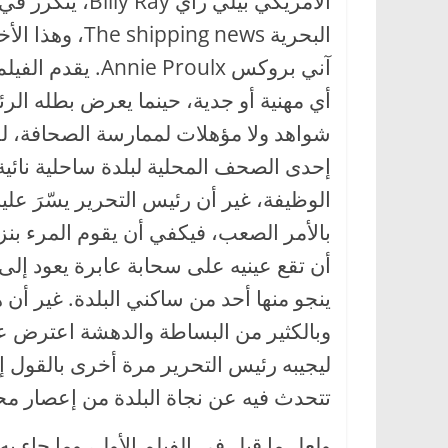
البحرية g news
آني بروكس  Proulx
أي مهنية أو جدية، حينما يعرض بطله 
شواهد ولا مؤهلات لممارسة الصحافة، 
إحدى الصحف المحلية لبلدة ساحلية نائية.
الوظيفة، غير أن رئيس التحرير يسّرَ علي
بالأمر الصعب، فيكفي أن يقوم المرء ب
أن تقع عينيه على سحابة عابرة يعود إل
ينجو منها أحد من ساكني البلدة. غير أن ه
وبالكثير من البساطة والدهشة اعترض عل
ليجيبه رئيس التحرير مرة أخرى بالقول إ
تتحدث فيه عن نجاة البلدة من إعصار م
ولعل ما قيل في الفيلم الأول، وما جاء به 