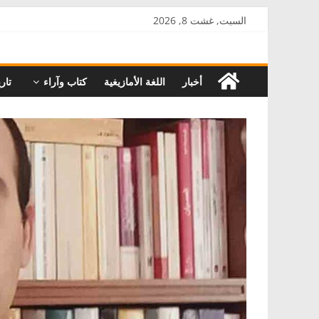
Skip
السبت, غشت 8, 2026
to
AkalPress
content
أخبار
اللغة الأمازيغية
كتاب وآراء
تاري
منبر
أمازيغ
المغرب