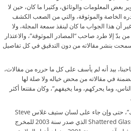
ير بعض المعلومات والوثائق، وكثيرا ما كان، حين لا
صادره الخاصة والموثوقة، والتي من الصعب الكشف
 أن هذا الجواب ما كان لينقذ سمعة المجلة، ولا
ن بدّ إلا طرد صاحب “المصادر الموثوقة”، والاعتذار
ا سمحت بنشر مقالاته من دون التدقيق في كل تفاصيل
احبنا، بيد أنه لم يأسف على كل ما حرره من مقالات،
منة في مقالاته من محض خياله ولا صلة لها
 الناس، وما يحركهم، وما يخيفهم”، وكان مقتنعا أكثر
إن معنى قول “الصحافة فن أسر السلوك”، حتى وإن جاء على لسان ستيف غلاس Steve
Glass، وهو بطل فيلم الزجاج المحطم Shattered Glass الذي صدر سنة 2003 للمخرج