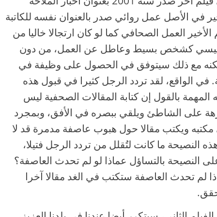
الأمريكي بيلي راي Billy Ray، يتكرر في فيلم آخر صدر سنة 2001 بعنوان أخبار الملاحة
The shippin، وهذا الأخير في الأصل عمل روائي صدر بالعنوان نفسه للكاتبة
Annie. يقدم الفيلم الأخير العمل الصحافي كما لو كان ارتجالا خاليا من
الرئيسي كشخص بسيط وعاطل عن العمل، من دون
لكنه مع ذلك سيتوفق في الحصول على وظيفة في
 في الواقع، لقد تردد الرجل كثيرا في قبول هذه
ه المهمة بالقول إن كتابة المقالات الصحفية ليس
نزهة على الشاطئ ويلقي ببصره في الأفق، وبمجرد
ى مكتبه ويكتب مقالا حول هبوب عاصفة مدمرة قد لا
ذه النصيحة ما كانت لتُقلل من تردد الرجل فتيلا،
ى النصيحة بالتساؤل عماذا لو لم تحدث العاصفة؟
ذا لم تحدث العاصفة ستكتب في الغد مقالا آخرا
حقق.
الفيلم الثاني، سيتكرر أيضا عندنا في بلدنا العزيز،