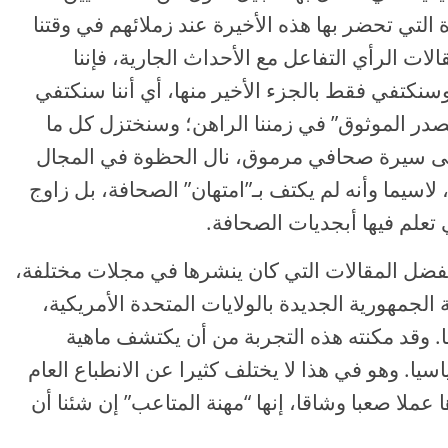
التي تحضر بها هذه الأخيرة عند زملائهم في وقتنا
الات الرأي التفاعل مع الأحداث الجارية، فإننا
كتفي فقط بالجزء الأخير منها، أي أننا سنكتفي
در الموثوق” في زمننا الراهن؛ وسنختزل كل ما
إلى سيرة صحافي مرموق، نال الحظوة في المجال
اسيما وأنه لم يكتف بـ”امتهان” الصحافة، بل زاوج
 تعلم فيها أبجديات الصحافة.
ضل المقالات التي كان ينشرها في مجلات مختلفة،
الجمهورية الجديدة بالولايات المتحدة الأمريكية،
ها 80000 عدد أسبوعيا. وقد مكنته هذه التجربة من أن يكتشف ماهية
سيا. وهو في هذا لا يختلف كثيرا عن الانطباع العام
ا عملا صعبا وشاقا، إنها “مهنة المتاعب” إن شئنا أن