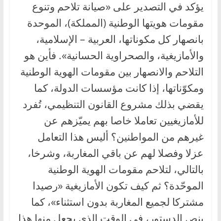
يؤكد في التصدير على «صيانة تلاحم وتنوع
مقومات هويتها الوطنية (المملكة)، الموحدة
بانصهار كل مكوناتها، العربية – الإسلامية،
والأمازيغية، والصحراوية الحسانية». فأين هو
التلاحم والانصهار بين مقومات الهوية الوطنية
ومكوّناتها، إذا كانت مؤسسات الدولة، كما
يقضي بذلك مشروع القانون التنظيمي، تُفرد
للأمازيغيين تعاملا خاصا بهم يميّزهم عن
غيرهم من المواطنين؟ أليس هذا التعامل
عزلا وفصلا لهم عن باقي المغاربة، وشرخا،
بالتالي، لتلاحم مقومات الهوية الوطنية
الموحّدة؟ ثم كيف تكون الأمازيغية «رصيدا
مشتركا لجميع المغاربة بدون استثناء»، كما
ينص الدستور، في الوقت الذي يجعل منها هذا