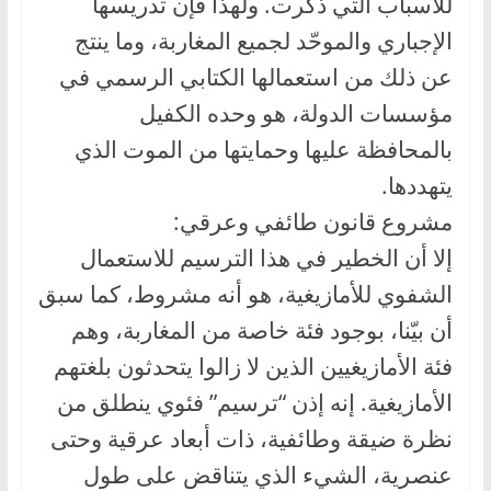
للأسباب التي ذكرت. ولهذا فإن تدريسها
الإجباري والموحّد لجميع المغاربة، وما ينتج
عن ذلك من استعمالها الكتابي الرسمي في
مؤسسات الدولة، هو وحده الكفيل
بالمحافظة عليها وحمايتها من الموت الذي
يتهددها.
مشروع قانون طائفي وعرقي:
إلا أن الخطير في هذا الترسيم للاستعمال
الشفوي للأمازيغية، هو أنه مشروط، كما سبق
أن بيّنا، بوجود فئة خاصة من المغاربة، وهم
فئة الأمازيغيين الذين لا زالوا يتحدثون بلغتهم
الأمازيغية. إنه إذن “ترسيم” فئوي ينطلق من
نظرة ضيقة وطائفية، ذات أبعاد عرقية وحتى
عنصرية، الشيء الذي يتناقض على طول