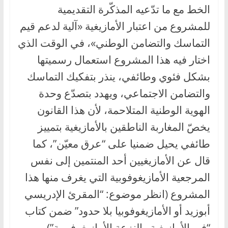
الخط مع ما تدّعيه المذكّرة التقديمية
للمشروع من اعتبار الأمازيغية «آلية لدعم قيم
التماسك والتضامن الوطني»، في الوقت الذي
اختار فيه هذا المشروع استعمال رسميتها
بشكل فئوي وطائفي، ينذر بتفكيك التماسك
والتضامن الاجتماعي، ويهدد بتصدّع وحدة
الهوية الوطنية المتلاحمة، لأن هذا القانون
يخصّ المغاربة الناطقين بالأمازيغية بتمييز
طائفي يحيل ضمنيا على “عرق معيّن”، كما
قال عن الأمازيغيين أحد المنتمين إلى نفس
المرجعية الأمازيغوفوبية التي يغرف منها هذا
المشروع (انظر موضوع: “المقرئ الإدريسي
أبوزيد أو الأمازيغوفوبيا بلا حدود” ضمن كتاب
“في الأمازيغية والنزعة الأمازيغوفوبية”).