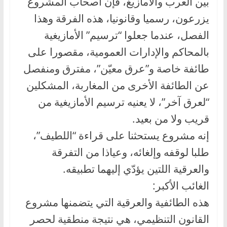
بين العرب والأمازيغ، فإن أصحاب المشروع
يزرعون، رسميا وقانونيا، هذه الفرقة وهذا
الفصل، عندما جعلوا “ترسيم” الأمازيغية
بالمحاكم والإدارات العمومية، مقصورا على
طائفة خاصة و”عرق معيّن”، مفترق ومنفصل
عن الطائفة الأخرى من المغاربة، المشكلين
“لعرق آخر”، لا يعنيه ترسيم الأمازيغية من
قريب ولا من بعيد.
إنه مشروع يستحثنا على قراءة “اللطيف”،
طلبا لوقفه وإلغائه، وعياذا من التفرقة
والعرقية اللتين يؤدّي إليهما تطبيقه.
الغائب الأكبر:
هذه الطائفية والعرقية التي يتضمنها مشروع
القانون التنظيمي، هي نتيجة منطقية لحصر