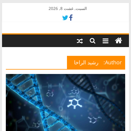
Skip
السبت, غشت 8, 2026
to
content
AkalPress
منبر
أمازيغ
المغرب
Author:
رشيد الراخا