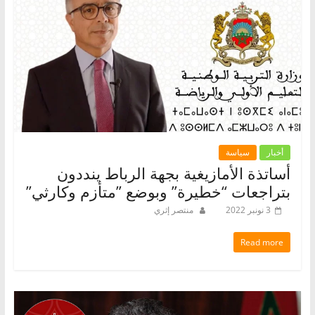
أخبار
سياسة
أساتذة الأمازيغية بجهة الرباط ينددون
بتراجعات “خطيرة” وبوضع ”متأزم وكارثي”
3 نونبر 2022
منتصر إثري
Read more