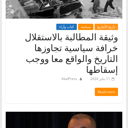
تاريخ الأمازيغ
سياسة
كتاب وآراء
وثيقة المطالبة بالاستقلال
خرافة سياسية تجاوزها
التاريخ والواقع معا ووجب
إسقاطها‬
11 يناير 2024
AkalPress
Read more