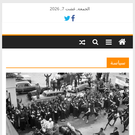
Skip
الجمعة, غشت 7, 2026
to
content
AkalPress
منبر
أمازيغ
المغرب
سياسة