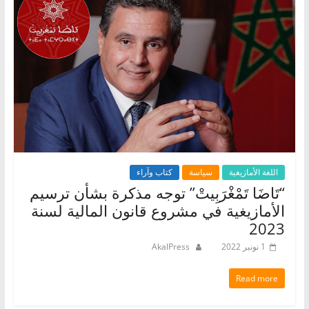
اللغة الأمازيغية
سياسة
كتاب وآراء
“تَاضَا تَمْغْرَبِيتْ” توجه مذكرة بشأن ترسيم
الأمازيغية في مشروع قانون المالية لسنة
2023
1 نونبر 2022
AkalPress
Read more