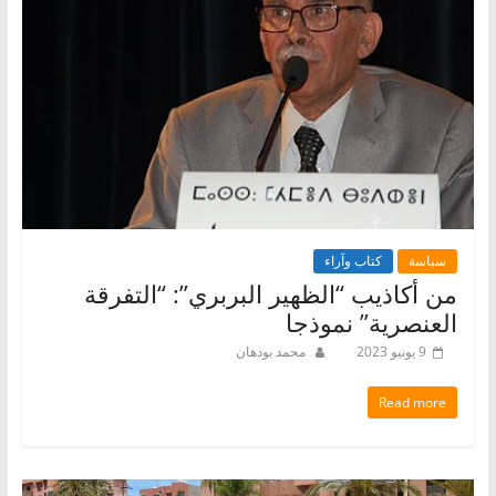
سياسة
كتاب وآراء
من أكاذيب “الظهير البربري”: “التفرقة
العنصرية” نموذجا
9 يونيو 2023
محمد بودهان
Read more