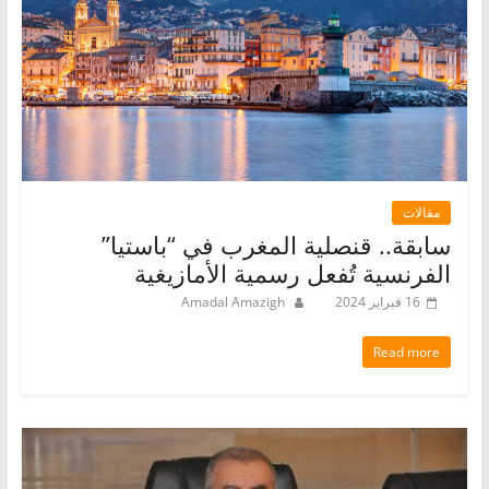
مقالات
سابقة.. قنصلية المغرب في “باستيا”
الفرنسية تُفعل رسمية الأمازيغية
16 فبراير 2024
Amadal Amazigh
Read more