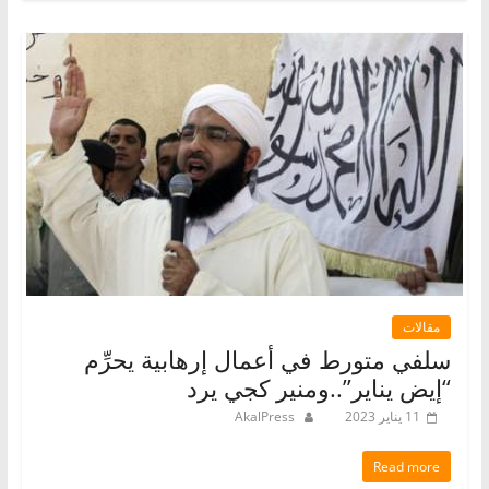
مقالات
سلفي متورط في أعمال إرهابية يحرِّم
“إيض يناير”..ومنير كجي يرد
11 يناير 2023
AkalPress
Read more