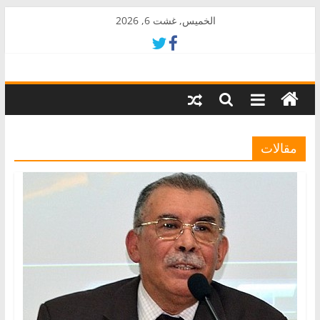
Skip
الخميس, غشت 6, 2026
to
content
AkalPress
منبر
أمازيغ
المغرب
مقالات