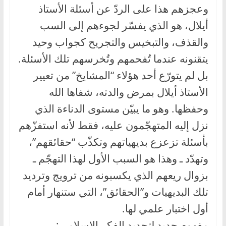
وعجزهم هذا على الردّ عن أسئلة الأستاذ
أيلال، هو الذي يفسّر لجوءهم إلى السب
والقذف، والتبخيس والتجريح كجواب وحيد
يتقنونه عندما تُفحمهم وتُخرسهم تلك الأسئلة.
بل لم يتورّع أحد هؤلاء “المشايخ” من تعيير
الأستاذ أيلال بمرض والدته، شفاها الله
وحفظها. وهو ما يبيّن مستوى الدناءة الذي
نزل إليه المتهجّمون عليه، فقط لأنه استفزّهم
بأسئلة تزعزع بديهياتهم وتكذّب “حقائقهم”،
وتهدّد ـ وهذا هو السبب الأول لهذا التهجّم ـ
بزوال ريعهم الذي يكسبونه من ترويج وترديد
تلك البديهيات و”الحقائق”، التي ستنهار أمام
أول اختبار علمي لها.
مفهوم جديد لتجديد الفكر الإسلامي: