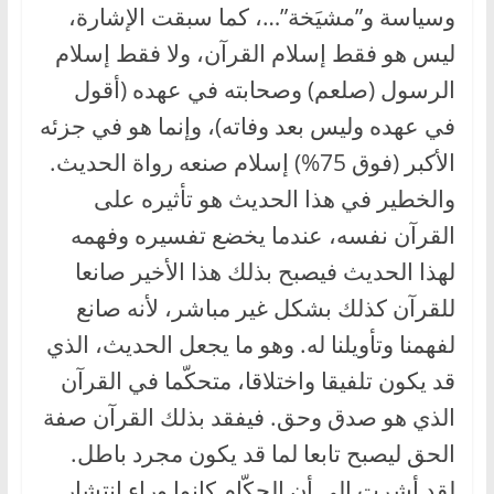
وسياسة و”مشيَخة”…، كما سبقت الإشارة،
ليس هو فقط إسلام القرآن، ولا فقط إسلام
الرسول (صلعم) وصحابته في عهده (أقول
في عهده وليس بعد وفاته)، وإنما هو في جزئه
الأكبر (فوق 75%) إسلام صنعه رواة الحديث.
والخطير في هذا الحديث هو تأثيره على
القرآن نفسه، عندما يخضع تفسيره وفهمه
لهذا الحديث فيصبح بذلك هذا الأخير صانعا
للقرآن كذلك بشكل غير مباشر، لأنه صانع
لفهمنا وتأويلنا له. وهو ما يجعل الحديث، الذي
قد يكون تلفيقا واختلاقا، متحكّما في القرآن
الذي هو صدق وحق. فيفقد بذلك القرآن صفة
الحق ليصبح تابعا لما قد يكون مجرد باطل.
لقد أشرت إلى أن الحكّام كانوا وراء انتشار