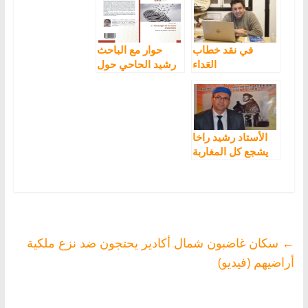
في نقد خطاب
حوار مع الباحث
العَداء
رشيد الحاحي حول
الأمازيغوفوبي: (1)
كتابه الجديد:
رشيد بنعيسى
الأمازيغية والعيش
المشترك
الأستاد رشيد راخا
يشجع كل المغاربة
على المبادرة
بالكتابة بتيفيناغ
←
سكان غاضبون شمال أكادير يحتجون ضد نزع ملكية
أراضيهم (فيديو)