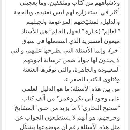
ولأشباههم من كتاب ومثقفين. وما يعجبني
أكثر في استفزازه لهم ليس تفنيده، وبالحجة
والدليل، لمشيَختهم المزعومة ولجهلهم
“العالِم” (عبارة “الجهل العالِم” هي للأستاذ
ميمون أمسبريذ الذي استعملها في سياق
آخر)، وإنما الأسئلة التي يطرحها عليهم، والتي
لا يجدون لها جوابا ضمن ترسانة أجوبتهم
المعهودة والجاهزة، والتي توفّرها العنعنة
وفتاوى الكتب الصفراء.
من بين هذه الأسئلة: ما هو الدليل العلمي
على وجود أبي بكر وعمر؟ من ألّف كتاب
“صحيح البخاري”؟ ما يزيد من حنق “المشايخ”
وحرجهم، هو أنهم لا يستطيعون الجواب عن
مثل هذه الأسئلة رغم أن موضوعها يشكّل