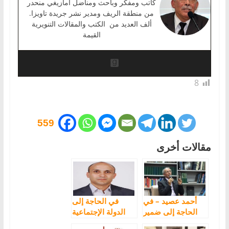
كاتب ومفكر وباحث ومناضل أمازيغي منحدر
من منطقة الريف ومدير نشر جريدة تاويزا.
ألف العديد من الكتب والمقالات التنويرية
القيمة
8
559
مقالات أخرى
أحمد عصيد – في
في الحاجة إلى
الحاجة إلى ضمير
الدولة الإجتماعية
جَمْعي منتج وفعال
لمواجهة وباء كورونا