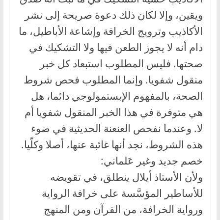
ويقين، وإلا لكان ذلك دعوة صريحة إلى نشر
الأكاذيب وترويج الخرافة وإشاعة الأباطيل، ما
دام أنه لا يجوز الطعن فيها ولا التشكيك في
صحتها. فليس المطلوب استبعاد كل خبر
منقول شفويا. وإنما المطلوب فحص شروط
الصحة، بالمفهوم الإبستمولوجي دائما، هل
هي متوفرة في هذا الخبر المنقول شفويا أم
لا. وعندما نفحص العنعنة الحديثية في ضوء
هذه الشروط، نجد أنها غائبة عنها، أصلا وكلّيا.
خصم جديد وغير عَلماني:
ولأن الأستاذ أيلال ينطلق، في تقويضه
للأساطير المؤسَّسة على خرافة الرواية
ورواية الخرافة، من القرآن ومن المنهج