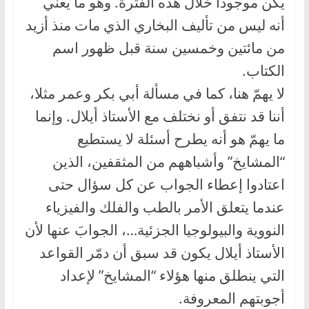
يكن موجودا خلال هذه الفترة. وهو ما يعني
أنه ليس من تأليف البخاري الذي مات منذ أزيد
من مائتين وخمسين سنة قبل ظهور اسم
الكتاب.
لا يهمّ هنا، كما في مسألة أبي بكر وعمر مثلا،
أننا قد نتفق أو نختلف مع الأستاذ أيلال. وإنما
ما يهمّ هو أنه يطرح أسئلة لا يستطيع
“المشايخ” وأشباههم من المثقفين، الذين
اعتادوا إعطاء الجواب عن كل سؤال حتى
عندما يتعلق الأمر بالطب والفلك والفيزياء
النووية والبيولوجيا الجزئية…، الجوابَ عنها لأن
الأستاذ أيلال يكون قد سبق أن دمّر القواعد
التي ينطلق منها هؤلاء “المشايخ” لإعداد
أجوبتهم المعروفة.