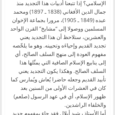
الإسلامي؟ إذا تتبعنا أدبيات هذا التجديد منذ
جمال الدين الأفغاني (1838 ـ 1897) ومحمد
عبده (1849 ـ 1905)، مرورا بجماعة الإخوان
المسلمين ووصولا إلى “مشايخ” القرن الواحد
والعشرين، سنلاحظ أن هذا التجديد يعني
تجديد القديم وإحياءَه وتحيينه. وهو ما يلخّصه
مفهوم العودة إلى منهج السلف الصالح، أي
إلى ينابيع الإسلام الصافية التي يمثّلها هذا
السلف الصالح. وهكذا يكون التجديد يعني
تأبيد القديم وجعله حاضرا يُعاش ويُمارس كما
كان في العشرات الأولى من السنين بعد
ظهور الإسلام، أي في عهد الرسول (صلعم)
والخلفاء الراشدين.
أما الأستاذ رشيد أيلال فقد جاء بمفهوم جديد