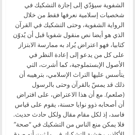
الشفوية سيؤدّي إلى إجازة التشكيك في
شخصيات إسلامية نعرفها فقط من خلال
الرواية الشفوية، وحتى التشكيك في القرآن
الذي هو أيضا نص منقول شفويا قبل أن يُدوّن
كتابيا، فهو اعتراض يُراد به ممارسة الابتزاز
على كل من يدعو إلى إعادة النظر في
الأصول الإبستملوجية، كما أشرت، التي
يتأسس عليها التراث الإسلامي، بترهيبه أن
ذلك قد يمسّ بالقرآن وحتى بالرسول
(صلعم). مع أن هذا الاعتراض، على افتراض
أن أصحابه ذوو نوايا حسنة، يقوم على قياس
فاسد، إذ لكل مقام مقال ولكل حادث حديث.
فلا يمكن منع الناس من التشكيك في “صحة”
الأكاذيب خشية التشكيك في ما ثبت أنه صدق