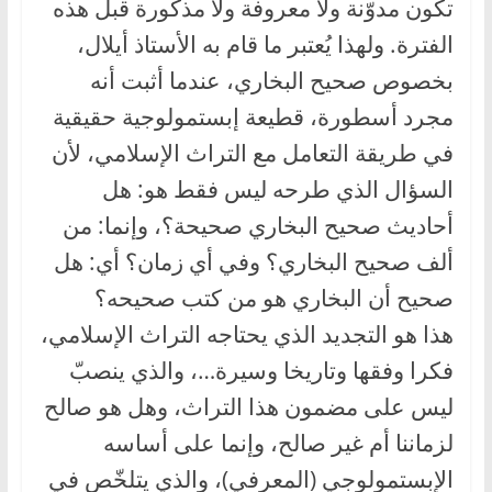
تكون مدوّنة ولا معروفة ولا مذكورة قبل هذه
الفترة. ولهذا يُعتبر ما قام به الأستاذ أيلال،
بخصوص صحيح البخاري، عندما أثبت أنه
مجرد أسطورة، قطيعة إبستمولوجية حقيقية
في طريقة التعامل مع التراث الإسلامي، لأن
السؤال الذي طرحه ليس فقط هو: هل
أحاديث صحيح البخاري صحيحة؟، وإنما: من
ألف صحيح البخاري؟ وفي أي زمان؟ أي: هل
صحيح أن البخاري هو من كتب صحيحه؟
هذا هو التجديد الذي يحتاجه التراث الإسلامي،
فكرا وفقها وتاريخا وسيرة…، والذي ينصبّ
ليس على مضمون هذا التراث، وهل هو صالح
لزماننا أم غير صالح، وإنما على أساسه
الإبستمولوجي (المعرفي)، والذي يتلخّص في