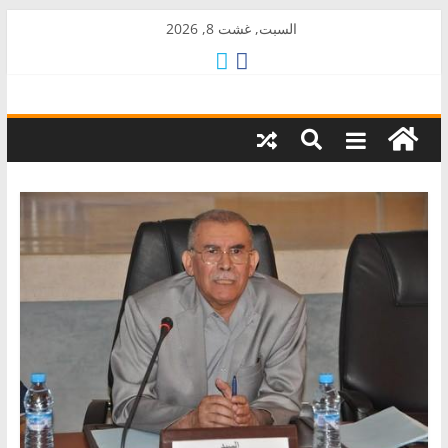
Skip
السبت, غشت 8, 2026
to
content
AkalPress
منبر
أمازيغ
المغرب