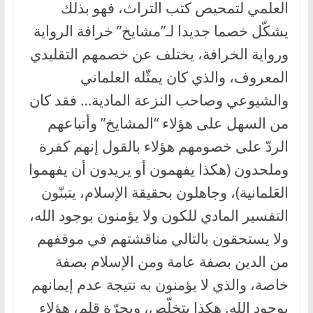
العلمي لتمحيص كتب التراث، فهو بذلك
يشكّل خصما جديدا لـ”مشايخ” خرافة الرواية
ورواية الخرافة، يختلف عن خصمهم التقليدي
المعروف، والذي كان يمثّله العلماني
والشيوعي وصاحب النزعة المادية… فقد كان
من السهل على هؤلاء “المشايخ” وأتباعهم
الردّ على خصومهم هؤلاء بالقول إنهم كفرة
وملحدون (هكذا يفهمون أو يريدون أن يفهموا
العَلمانية)، وجاهلون بحقيقة الإسلام، يتبنّون
التفسير المادي للكون ولا يؤمنون بوجود الله،
ولا يستحقون بالتالي مناقشتهم في موقفهم
من الدين بصفة عامة ومن الإسلام بصفة
خاصة، والذي لا يؤمنون به نتيجة عدم إيمانهم
بوجود الله. هكذا يتخلّص، وبجرّة قلم، هؤلاء