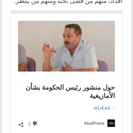
أفذاذ، منهم من قضى نحبه ومنهم من ينتظر.