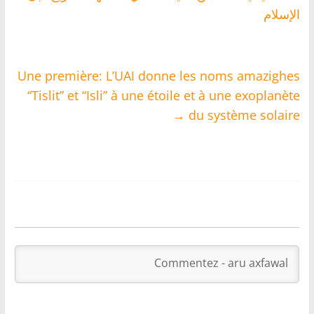
الإسلام
Une première: L’UAI donne les noms amazighes
“Tislit” et “Isli” à une étoile et à une exoplanète
→
du système solaire