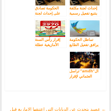
إحداث لجنة مكلفة
الحكومة تصادق
بتتبع تفعيل رسمية
على إحداث لجنة
الأمازيغية على
دائمة لتتبع تفعيل
طاولة الحكومة
الطابع الرسمي
الخميس
للأمازيغية
تماطل الحكومة
إقرار رأس السنة
يرافق تفعيل الطابع
الأمازيغية عطلة
الرسمي للغة
رسمية يتصدر
الأمازيغية بالمغرب
مطالب الفاعلين
السياسيين
والجمعويين
ال”amdh” تراسل
العثماني لإقرار
السنة الأمازيغية
عطلة رسمية
مدفوعة الأجر
←
عصيد يتحدث عن الديانات التي اعتنقها الامازيغ قبل