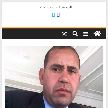
Skip
الجمعة, غشت 7, 2026
to
content
AkalPress
منبر
أمازيغ
المغرب