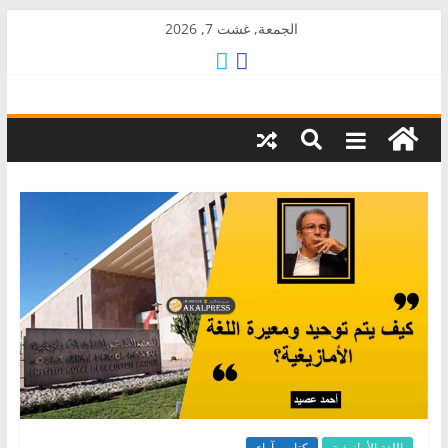
Skip
الجمعة, غشت 7, 2026
to
content
AkalPress
منبر
أمازيغ
المغرب
اللغة الأمازيغية
كتاب وآراء