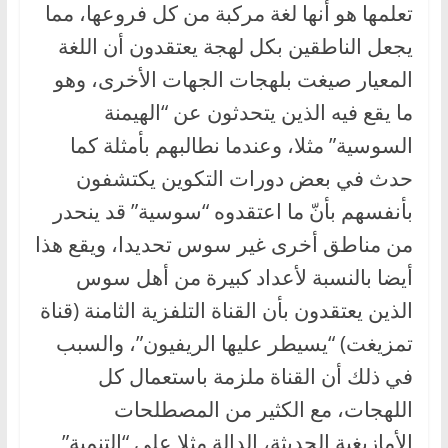
تعلمها هو أنها لغة مركبة من كل فروعها، مما
يجعل الناطقين بكل لهجة يعتقدون أن اللغة
المعيار صيغت بلهجات الجهات الأخرى، وهو
ما يقع فيه الذين يتحدثون عن “الهيمنة
السوسية” مثلا، وعندما نطالبهم بأمثلة كما
حدث في بعض دورات التكوين يكتشفون
بأنفسهم بأنّ ما اعتقدوه “سوسية” قد ينحدر
من مناطق أخرى غير سوس تحديدا، ويقع هذا
أيضا بالنسبة لأعداد كبيرة من أهل سوس
الذين يعتقدون بأن القناة التلفزية الثامنة (قناة
تمزيغت) “يسيطر عليها الريفيون”، والسبب
في ذلك أن القناة ملزمة باستعمال كل
اللهجات، مع الكثير من المصطلحات
الأمازيغية الحديثة، الدالة مثلا على “التنمية”