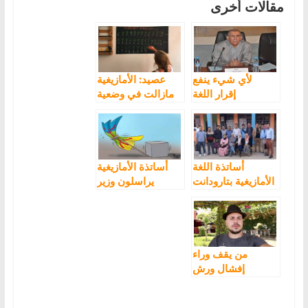
مقالات أخرى
لأي شيء ينفع
عصيد: الأمازيغية
إقرار اللغة
مازالت في وضعية
الأمازيغية بـ”ويندوز
اللغة المهددة رغم
8″ في غياب
ترسيمها
لتدريس هذه اللغة؟
أساتذة اللغة
أساتذة الأمازيغية
الأمازيغية بتارودانت
يراسلون وزير
يبدعون عن بعد
التعليم حول تدبير
اللغة الأمازيغية في
التعليم الابتدائي
من يقف وراء
إفشال ورش
تدريس اللغة
الأمازيغية؟