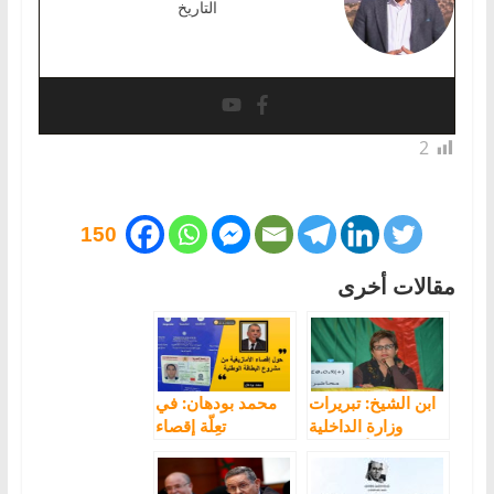
التاريخ
2
150
مقالات أخرى
ابن الشيخ: تبريرات
محمد بودهان: في
وزارة الداخلية
تعِلّة إقصاء
بشأن إقصاء
الأمازيغية من
الأمازيغية من
مشروع البطاقة