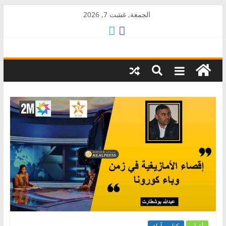
Skip
الجمعة, غشت 7, 2026
to
content
AkalPress
منبر
أمازيغ
المغرب
أخبار
كتاب وآراء