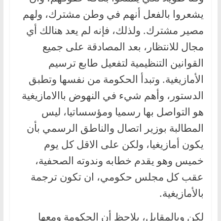
يشعروا بالفعل أنهم في وطن مشترك، ولهم
مصير مشترك. ولذلك، فإنه لم يعد هنالك أي
مجال للانتظار، بعد المصادقة على جميع
القوانين التنظيمية لتفعيل طابع ترسيم
الأمازيغية. وتبدأ الحكومة من نفسها وتطبق
الدستور، وأهم شيء في النهوض باالامازيغية
هو التواصل بها رسميا ومؤسساتيا، ليس
المطالبة بوزير اتصال والناطق الرسمي بأن
يكون أمازيغيا، ولكن على الاقل كل يوم
خميس وهو يقدم خطابه وندوته الصحفية،
عقب كل مجلس حكومي، ان تكون ترجمة
بالأمازيغية.
لكن وبالمقابل، يلاحظ أن الحكومة ومعها