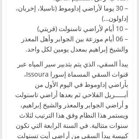
– 30 يوما لأراضي إداوموط (تاسيلا، إخربان،
إداولون…)
– 10 أيام لأراضي تاسنولت (قريتي)
– 06 أيام موزعة بين الجوابر وأهل المعذر
والشيخ إبراهيم بمعدل يومين لكل واحد.
يبدأ السقي، الذي يتم بتدبير سير المياه عبر
قنوات السقي المسماة إسورا Issoura،
بأراضي إداوموط في اليوم الأول من
أبـــــريل الفلاحي ثم بعدها أراضي تاسنولت
و أراضي الجوابر والمعذر والشيخ إبراهيم،
ويستمر هذا النظام وفق هذا الترتيب لثلاث
سنوات متتالية. في السنة الرابعة التي تكون
كبيسة يبدأ السقي من أراضي أيت تسنولت