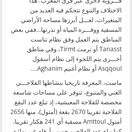
قـــروية لأخرى عبر قرى المغرب. هذا
الاختلاف والتنوع تتحكم فيه العديد من
المتغيرات، لعـــل أبرزها مساحة الأراضي
المسقية ووفـــرة المياه أو نذرتها…ففي بعض
المناطق يتم العمل وفق نظام تناست
Tanasst أو ترمت Tirmt، وفي مناطق
أخـــرى يتم اللجوء إلى نظام أسقول
Asqqoul أو نظام أغنيم Aghanim….
ماست، المعرفة تاريخيا بنشاطها الفلاحـــي
الغني والمتنوع، تتوفر على مساحات شاسعة
مخصصة للفلاحة المعيشية، إذ تبلغ عدد البقع
الفلاحية تقريبا 2670 بقعة (أمتول)، منها 2656
أمتول Amttoul مسقية أي 241 هكتار تقريبا.
كما يبلغ عدد الفلاحين حسب أرقام غير نهائية