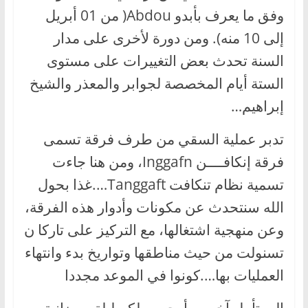
وفق ما يعرف بأبدو Abdou( من 01 أبريل
إلى 10 منه). ومن دورة لأخرى على مدار
السنة تحدث بعض التغييرات على مستوى
الستة أيام المخصصة لجوابر والمعذر والشيخ
إبراهيم…
تدبر عملية السقي من طرف فرقة تسمى
فرقة إنكافــــن Inggafn، ومن هنا جاءت
تسمية نظام تنكافت Tanggaft….غذا بحول
الله سنتحدث عن مكونات وأدوار هذه الفرقة،
وعن منهجية اشتغالها، مع التركيز على تاركا ن
تسنولت من حيث مناطقها وتواريخ بدء وانتهاء
العمليات بها….كونوا في الموعد مجددا
إلى تأمل آخـــر، أرجــــو لكم ليلة رمضانية