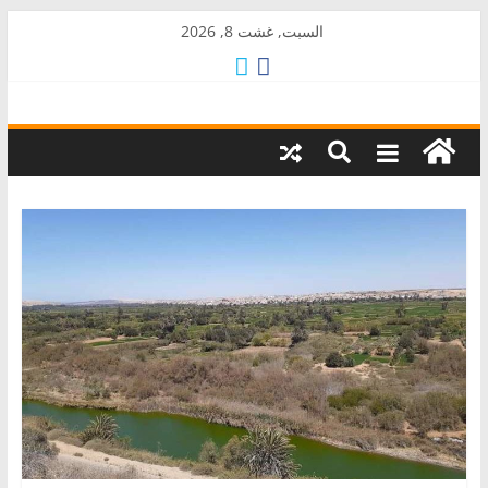
Skip
السبت, غشت 8, 2026
to
content
AkalPress
منبر
أمازيغ
المغرب