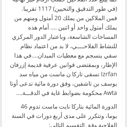
(في طور التدقيق والتحيين) 1117 تقريبا.
فمن الملاكين من يملك 20 أمتول ومنهم من
يملك أمتول واحد أو اثنين …. أمام هذه
المساحات الشاسعة، وباعتبار الدور المركزي
للنشاط الفلاحــــي، لا بد من اعتماد نظام
سقي ينسجم مع معطيات الميدان….في هذا
الإطار، وبمقتضى قوانين عرفية قديمة إزرفان
Izrfan تسقى تاركا ن ماست من مياه سد
يوسف بن تاشفين، وفق دورة مائية تدعى أوتا
Awta محكومة بضوابط غاية في الدقـــة….
الدورة المائية بتاركا نايت ماست تدوم 46
يوما، وتتكرر على مدى أربع دورات في السنة
الفلاحية وفق التقسيم التالي: