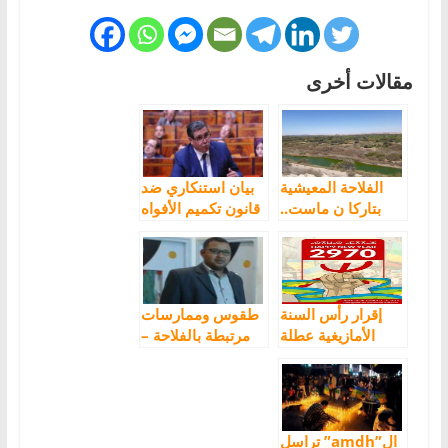
مقالات أخرى
الفلاحة المعيشية
بيان استنكاري ضد
بتاركا ن ماست..
قانون تكميم الأفواه
نظام تنضافت
وضد المخطط
TANDAFT
الأسود لوزير
الفلاحة
إقرار رأس السنة
طقوس وممارسات
الأمازيغية عطلة
مرتبطة بالفلاحة –
رسمية يتصدر
الاستسقاء عبر
مطالب الفاعلين
طقس بلغنجا
السياسيين
Blghnja
والجمعويين
ال”amdh” تراسل