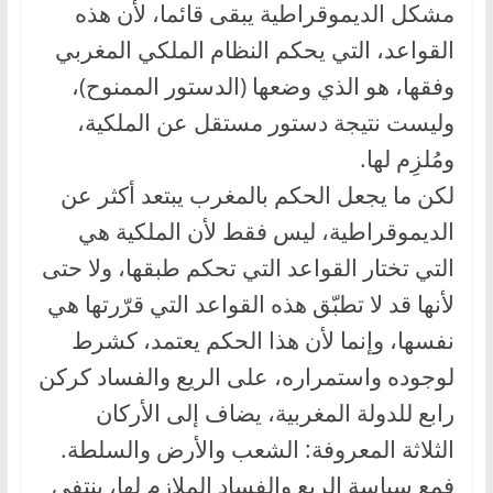
مشكل الديموقراطية يبقى قائما، لأن هذه
القواعد، التي يحكم النظام الملكي المغربي
وفقها، هو الذي وضعها (الدستور الممنوح)،
وليست نتيجة دستور مستقل عن الملكية،
ومُلزِم لها.
لكن ما يجعل الحكم بالمغرب يبتعد أكثر عن
الديموقراطية، ليس فقط لأن الملكية هي
التي تختار القواعد التي تحكم طبقها، ولا حتى
لأنها قد لا تطبّق هذه القواعد التي قرّرتها هي
نفسها، وإنما لأن هذا الحكم يعتمد، كشرط
لوجوده واستمراره، على الريع والفساد كركن
رابع للدولة المغربية، يضاف إلى الأركان
الثلاثة المعروفة: الشعب والأرض والسلطة.
فمع سياسة الريع والفساد الملازم لها، ينتفي