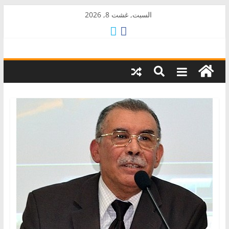
Skip
السبت, غشت 8, 2026
to
content
AkalPress
منبر
أمازيغ
المغرب