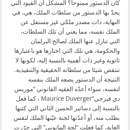
كان الدستور ممنوحا؟ المشكل أن القيود التي
يحدّ بها الدستور من سلطات الملك، هي، في
النهاية، ذات مصدر ملكي غير مستقل عن
الملك نفسه، مما يعني أن تلك السلطات،
التي تنازل عنها الملك لصالح البرلمان
والحكومة، هي تلك التي اختارها هو باعتبارها
ثانوية وغير ذات أهمية بالنسبة إليه، لكونها لا
تنتقص شيئا من سلطاته الحقيقية والتنفيذية.
النتيجة أن الدستور يضعه الملك بنفسه
لنفسه، سواء أعدّه الفقيه القانوني “موريس
دي فيرجي”Maurice Duverger ، كما فعل
بالنسبة إلى دساتير الحسن الثاني التي كتبها
بطلب منه، أو أعدّتها لجنة عيّنها الملك لنفس
الغاية، كما فعلت “لجة المانوني” التي حرّرت