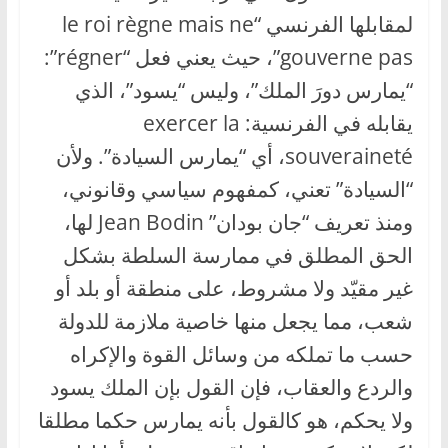
لمقابلها الفرنسي “le roi règne mais ne
gouverne pas”، حيث يعني فعل “régner”:
“يمارس دورَ الملك”، وليس “يسود”، الذي
يقابله في الفرنسية: exercer la
souveraineté، أي “يمارس السيادة”. ولأن
“السيادة” تعني، كمفهوم سياسي وقانوني،
ومنذ تعريف “جان بودان” Jean Bodin لها،
الحق المطلق في ممارسة السلطة بشكل
غير مقيّد ولا مشروط، على منطقة أو بلد أو
شعب، مما يجعل منها خاصية ملازمة للدولة
حسب ما تملكه من وسائل القوة والإكراه
والردع والعقاب، فإن القول بإن الملك يسود
ولا يحكم، هو كالقول بأنه يمارس حكما مطلقا