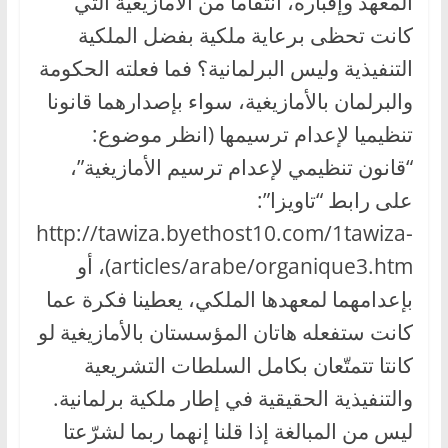
المعهد وإقباره، انتقاما من الأمازيغية التي
كانت تحظى برعاية ملكية بفضل الملكية
التنفيذية وليس البرلمانية؟ فما فعلته الحكومة
والبرلمان بالأمازيغية، سواء بإصدارهما قانونا
تنظيميا لإعدام ترسيمها (انظر موضوع:
“قانون تنظيمي لإعدام ترسيم الأمازيغية”،
على رابط “تاويزا”:
http://tawiza.byethost10.com/1tawiza-
articles/arabe/organique3.htm)، أو
بإعدامهما لمعهدها الملكي، يعطينا فكرة عما
كانت ستفعله هاتان المؤسستان بالأمازيغية لو
كانتا تتمتّعان بكامل السلطات التشريعية
والتنفيذية الحقيقية في إطار ملكية برلمانية.
ليس من المبالغة إذا قلنا إنهما ربما لشرّعتا