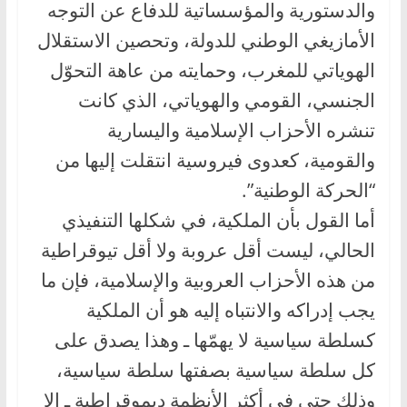
والدستورية والمؤسساتية للدفاع عن التوجه
الأمازيغي الوطني للدولة، وتحصين الاستقلال
الهوياتي للمغرب، وحمايته من عاهة التحوّل
الجنسي، القومي والهوياتي، الذي كانت
تنشره الأحزاب الإسلامية واليسارية
والقومية، كعدوى فيروسية انتقلت إليها من
“الحركة الوطنية”.
أما القول بأن الملكية، في شكلها التنفيذي
الحالي، ليست أقل عروبة ولا أقل تيوقراطية
من هذه الأحزاب العروبية والإسلامية، فإن ما
يجب إدراكه والانتباه إليه هو أن الملكية
كسلطة سياسية لا يهمّها ـ وهذا يصدق على
كل سلطة سياسية بصفتها سلطة سياسية،
وذلك حتى في أكثر الأنظمة ديموقراطية ـ إلا