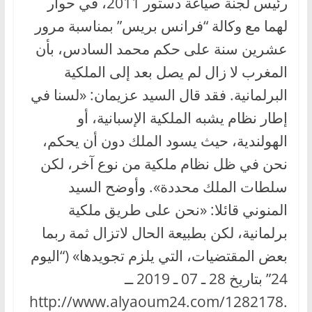
رئيس لجنة صياغة دستور 2011، في حوار
لهما مع وكالة “فرانس بريس” بمناسبة مرور
عشرين سنة على حكم محمد السادس، بأن
المغرب لا زال لم يصل بعد إلى الملكية
البرلمانية. فقد قال السيد عزيمان: «لسنا في
إطار نظام يشبه الملكية الإسبانية، أو
الهولندية، حيث يسود الملك دون أن يحكم،
نحن في ظل نظام ملكية من نوع آخر، لكن
سلطات الملك محددة». وأوضح السيد
المنوني قائلا: «نحن على طريق ملكية
برلمانية، لكن بطبيعة الحال لاتزال ثمة ربما
بعض المقتضيات، التي يلزم تجويدها» (“اليوم
24” بتاريخ 28 ـ 07 ـ 2019 ــ
http://www.alyaoum24.com/1282178.