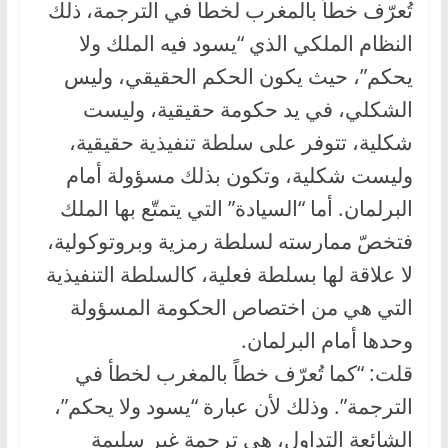
تُعرّف خطاً بالمغرب لخطأ في الترجمة، ذلك
النظام الملكي الذي “يسود فيه الملك ولا
يحكم”، حيث يكون الحكم الحقيقي، وليس
الشكلي، في يد حكومة حقيقية، وليست
شكلية، تتوفر على سلطة تنفيذية حقيقية،
وليست شكلية، وتكون بذلك مسؤولة أمام
البرلمان. أما “السيادة” التي يتمتّع بها الملك
فتخصّ ممارسته لسلطة رمزية وبروتوكولية،
لا علاقة لها بسلطة فعلية، كالسلطة التنفيذية
التي هي من اختصاص الحكومة المسؤولة
وحدها أمام البرلمان.
قلت: “كما تُعرّف خطاً بالمغرب لخطأ في
الترجمة”. وذلك لأن عبارة “يسود ولا يحكم”،
الشائعة التداول، هي ترجمة غير سليمة