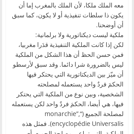
معه الملك ملكا، لأن الملك بالمغرب إما أن
يكون ذا سلطات تنفيذية أو لا يكون، كما سبق
أن أوضحنا.
ملكية ليست ديكتاتورية ولا برلمانية:
لكن إذا كانت الملكية التنفيذية قدَرا مغربيا،
فمن حسن الحظ أن هذا الشكل من الملكية
ليس بالضرورة شرا دائما. وقد سبق لأرسطو
أن ميّز بين الديكتاتورية التي يحتكر فيها
الحكمَ فردٌ واحد يستعمله لمصلحته
الشخصية، وبين نوع من الملكية التي يحتكر
فيها، هي أيضا، الحكمَ فردٌ واحد لكن يستعمله
لمصلحة الجميع (“monarchie”,
encyclopédie Universalis). فمثل هذه
الملكية، التي تراعي مصلحة الجميع، أي