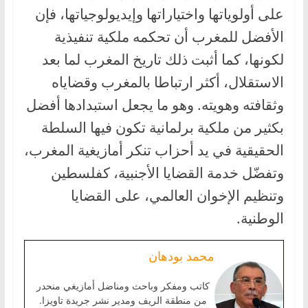
على أولوياتها واختياراتها وإيديولوجياتها، فإن
الأفضل للمغرب أن تحكمه ملكية تنفيذية
لكونها، كما أثبت ذلك تاريخ المغرب لما بعد
الاستقلال، أكثر ارتباطا بالمغرب وقضاياه
وثقافته وهويته. وهو ما يجعل استبدادها أفضل
بكثير من ملكية برلمانية تكون فيها السلطة
الحقيقية في يد أحزاب تنكر أمازيغية المغرب،
وتفضّل خدمة القضايا الأجنبية، كفلسطين
وتنظيم الإخوان العالمي، على القضايا
الوطنية.
محمد بودهان
كاتب ومفكر وباحث ومناضل أمازيغي منحدر
من منطقة الريف ومدير نشر جريدة تاويزا.