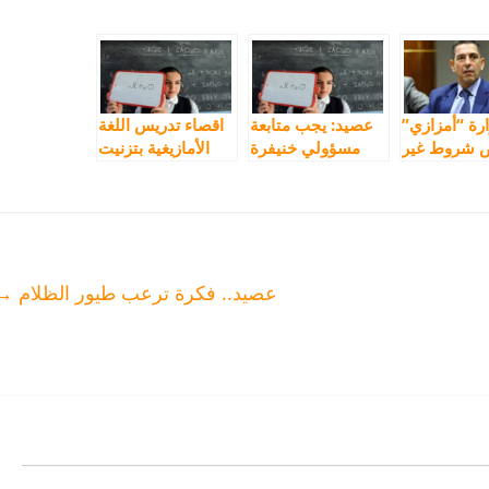
رة “أمزازي”
عصيد: يجب متابعة
اقصاء تدريس اللغة
 شروط غير
مسؤولي خنيفرة
الأمازيغية بتزنيت
موجودة على
لمنعهم تدريس
يغضب النقابات
ذة الأمازيغية
الأمازيغية
للالتحاق
سات تكوين
الأطر!
عصيد.. فكرة ترعب طيور الظلام
→