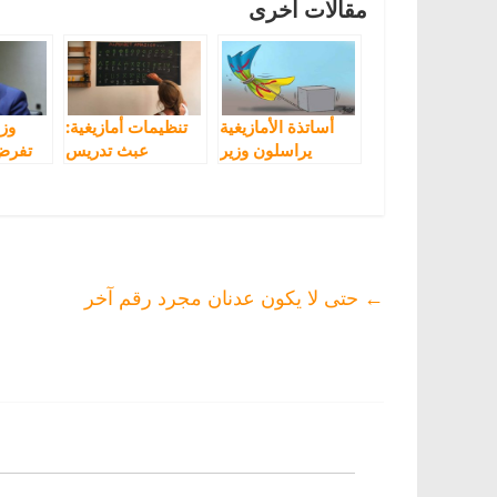
مقالات أخرى
أساتذة الأمازيغية
تنظيمات أمازيغية:
وزا
يراسلون وزير
عبث تدريس
تفرض
التعليم حول تدبير
الأمازيغية لم يعد
اللغة الأمازيغية في
مرحليا بل أصبح
أسات
التعليم الابتدائي
قاعدة تهدف إلى
“إبادة” اللغة
بمؤس
الأمازيغية
←
حتى لا يكون عدنان مجرد رقم آخر