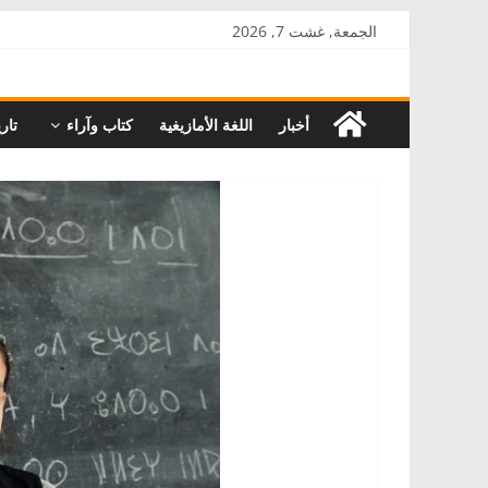
Skip
الجمعة, غشت 7, 2026
to
AkalPress
content
أخبار
اللغة الأمازيغية
كتاب وآراء
تاري
منبر
أمازيغ
المغرب