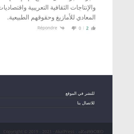
والإنتاجات الثقافية التعريبية واقتصاد
المعادي للأمازيغ وحقوقهم الطبيعية.
Répondre
0
2
للنشر في الموقع
للاتصال بنا
Copyright © 2019 - 2021 · AkalPress - ⴰⴽⴰⵍⴱⵔⴻⵙ