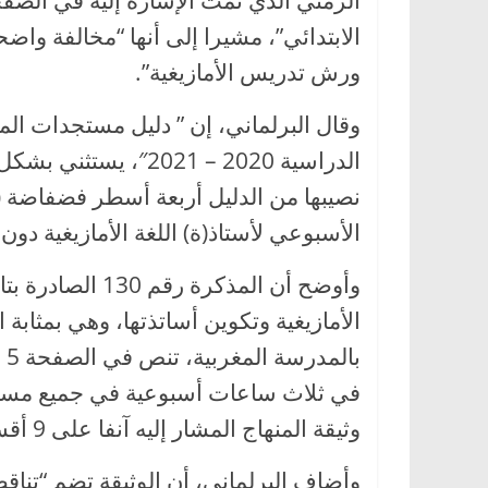
الابتدائي”، مشيرا إلى أنها “مخالفة واض
ورش تدريس الأمازيغية”.
وقال البرلماني، إن ” دليل مستجدات المن
الدراسية 2020 – 2021″
الأسبوعي لأستاذ(ة) اللغة الأمازيغية دون
الأمازيغية وتكوين أساتذتها، وهي بمثابة ا
با
في ثلاث ساعات أسبوعية في جميع مستويا
وثيقة المنهاج المشار إليه آنفا على 9 أقسام لكل أستاذ.