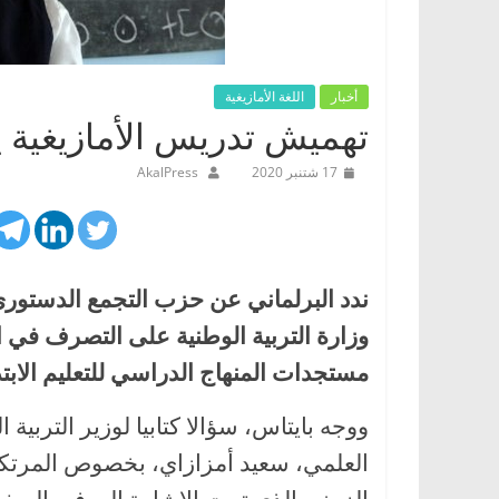
أخبار
اللغة الأمازيغية
تهميش تدريس الأمازيغية ي
17 شتنبر 2020
AkalPress
ندد البرلماني عن حزب التجمع الدستوري
وزارة التربية الوطنية على التصرف في ا
مستجدات المنهاج الدراسي للتعليم الابتدائي برس
ووجه بايتاس، سؤالا كتابيا لوزير التربية 
العلمي، سعيد أمزازاي، بخصوص المرتكزا