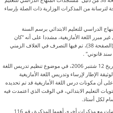
الزمني الذي تمت الإشارة إليه في الصفحة 38 من دليل “مستجدات المنهاج الدراسي للتعليم
حة لترسانة من المذكرات الوزارية ذات الصلة بإرساء
هاج الدراسي للتعليم الابتدائي برسم السنة
، يستثني بشكل غير مبرر اللغة الأمازيغية، مشددا على أنه “كان
نصيبها من الدليل أربعة أسطر فضفاضة (الصفحة 38)، تم فيها التصرف في الغلاف الزمني
 سند قانوني” .
وأوضح أن المذكرة رقم 130 الصادرة بتاريخ 12 شتنبر 2006، في موضوع تنظيم تدريس اللغة
لوثيقة الإطار لإرساء وتدريس اللغة الأمازيغية
لمدرسة المغربية، تنص في الصفحة 5 على أن مكونات درس اللغة الأمازيغية قد تم تحديده
ت التعليم الابتدائي، في الوقت الذي اعتمدت فيه
وأضاف البرلماني، أن الوثيقة تضم “تناقضات مع مذكرات أخرى أهمها المذكرة رقم 116