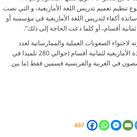
خ 26 شتنبر 2008 في موضوع تنظيم تعميم تدريس اللغة الأمازيغية، و التي نصت
ات وأساتذة أكفاء لتدريس اللغة الأمازيغية في مؤسسة أو
ثمانية أقسام، أو كلما دعت الحاجة إلى ذلك”.
 لاحتواء الصعوبات العملية والممارساتية لعدد
المهام المهنية المترتبة عن تدريس أساتذة الأمازيغية لثمانية أقسام (حوالي 280 تلميذا في
صون في العربية والفرنسية قسمين فقط (ما بين
437