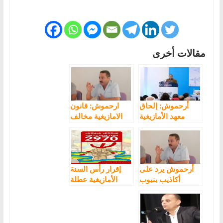
مقالات أخرى
أرحموش: إلحاق
ارحموش: قانون
معهد الأمازيغية
الامازيغية مخالف
بمجلس اللغات
للدستور ومخيب
فضيحة وعدائية
للآمال
مستمرة
أرحموش يرد على
إقرار رأس السنة
أكاذيب بنيوب
الأمازيغية عطلة
بجنيف إثر إقرار
رسمية يتصدر
الأمم المتحدة
مطالب الفاعلين
بعنصرية الدولة
السياسيين
اتجاه الأمازيغ
والجمعويين