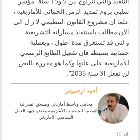
التنفيذ والتي تتراوح بين 5 و15 سنة “مؤشر
سلبي يروم تمديد الزمن الحمائي للأمازيغية ،
علما ان مشروع القانون التنظيمي لا زال الى
الآن مطالب باستنفاذ مساراته التشريعية
والتي قد تستغرق مدة اطول ، وبعملية
حسابية بسيطة فان تفعيل الطابع الرسمي
للأمازيغية على علتها وكما هو مقررة بالنص
لن تفعل الا سنة 2035”.
أحمد أرحموش
محامي وناشط أمازيغي ومنسق الفدرالية
الوطنية للجمعيات الأمازيغية وعضو جبهة العمل
السياسي الأمازيغي
10