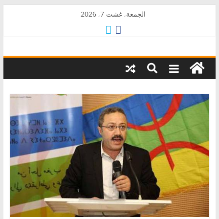
Skip
الجمعة, غشت 7, 2026
to
content
AkalPress
منبر
أمازيغ
المغرب