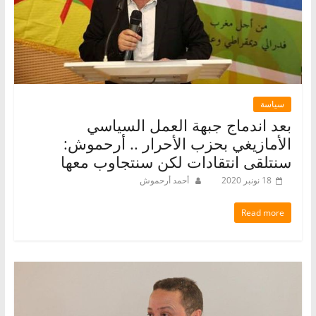
سياسة
بعد اندماج جبهة العمل السياسي
الأمازيغي بحزب الأحرار .. أرحموش:
سنتلقى انتقادات لكن سنتجاوب معها
18 نونبر 2020
أحمد أرحموش
Read more