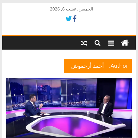
Skip
الخميس, غشت 6, 2026
to
content
AkalPress
منبر
أمازيغ
المغرب
Author:
أحمد أرحموش