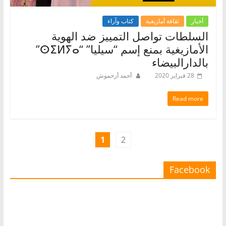
أخبار
ثقافة أمازيغية
كتاب وآراء
السلطات تواصل التمييز ضد الهوية
الأمازيغية بمنع إسم “سيليا” “ⵙⵉⵍⵢⴰ”
بالدارالبيضاء
28 فبراير 2020
أحمد أرحموش
Read more
1
2
Facebook