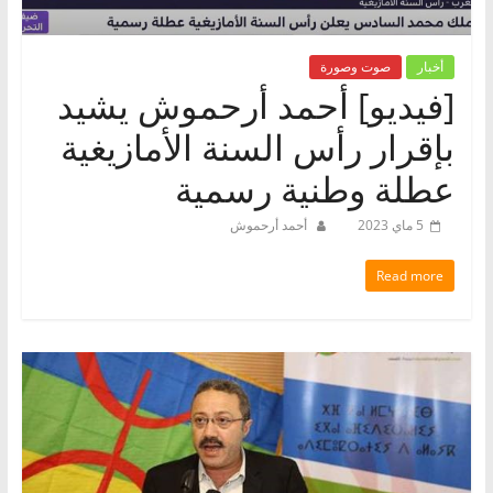
أخبار
صوت وصورة
[فيديو] أحمد أرحموش يشيد
بإقرار رأس السنة الأمازيغية
عطلة وطنية رسمية
5 ماي 2023
أحمد أرحموش
Read more