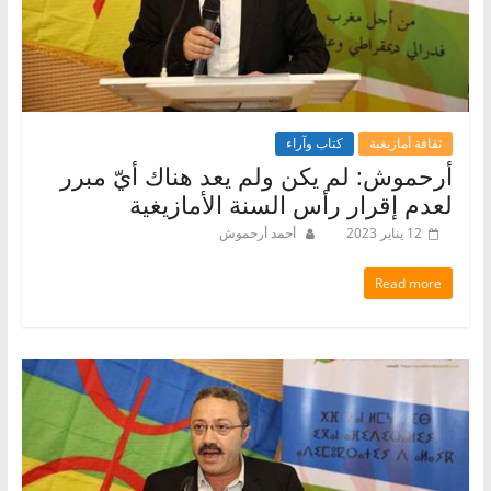
ثقافة أمازيغية
كتاب وآراء
أرحموش: لم يكن ولم يعد هناك أيّ مبرر
لعدم إقرار رأس السنة الأمازيغية
12 يناير 2023
أحمد أرحموش
Read more