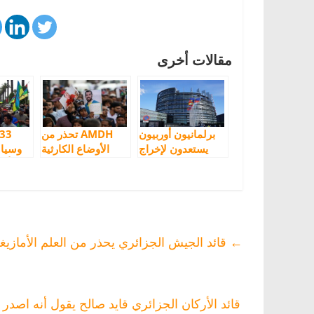
مقالات أخرى
برلمانيون أوربيون
AMDH تحذر من
يستعدون لإخراج
الأوضاع الكارثية
وسياس
تقرير مراقبتهم
التي يعيشها معتقلو
تأس
لمحاكمة معتقلي
حراك الريف
الد
حراك الريف
أجل 
الس
الحصا
←
قائد الجيش الجزائري يحذر من العلم الأمازي
قائد الأركان الجزائري قايد صالح يقول أنه اصدر تع