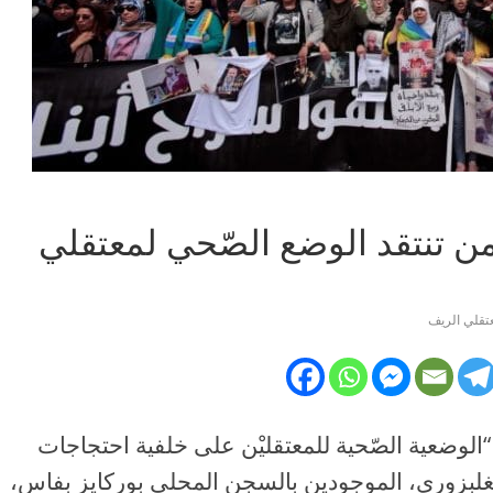
من تنتقد الوضع الصّحي لمعتقلي
تقلي الريف
“الوضعية الصّحية للمعتقليْن على خلفية احتجاجات
غلبزوري، الموجودين بالسجن المحلي بوركايز بفاس،