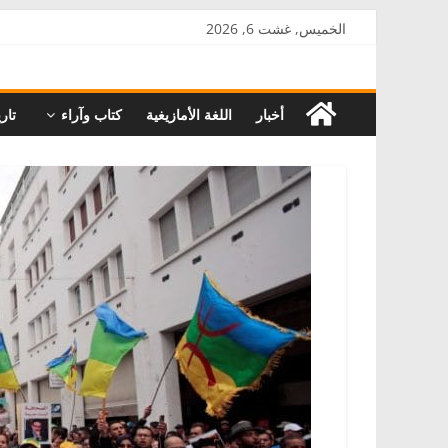
Skip
الخميس, غشت 6, 2026
to
AkalPress
content
أخبار
اللغة الأمازيغية
كتاب وآراء
تاري
منبر
أمازيغ
المغرب