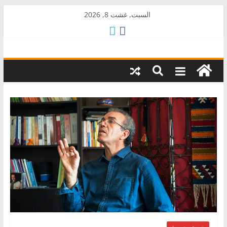
Skip
السبت, غشت 8, 2026
to
content
AkalPress
منبر
أمازيغ
المغرب
صوت وصورة