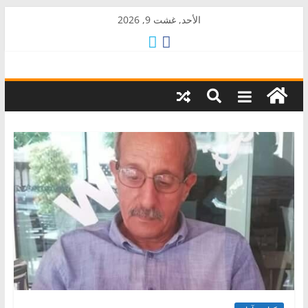
Skip
الأحد, غشت 9, 2026
to
content
AkalPress
منبر
أمازيغ
المغرب