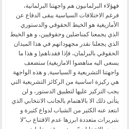
فهؤلاء البرلمانيون هم واجهتنا البرلمانية،
فرغم الاختلافات السياسية يبقى الدفاع عن
الأمازيغية هو الخيط الحقوقي والدستوري
الذي يجمعنا كمناضلين وحقوقيين، و هو الخيط
الذي يجعلنا نقدر مجهوداتهم في هذا الميدان
الحقوقي بالبرلمان، فإذا فقدناهم( و هذا ما
يسعى اليه مناهضوا الامازيغية) ستضعف
واجهتنا التشريعية و السياسية, و هذه الواجهة
هي ركيزة اساسية من الركائز التشريعية التي
يجب التركيز عليها لتطبيق الدستور، و لن
يتأتى ذلك الا بالاهتمام بالجانب الانتخابي الذي
ابتعد عنه الكثير من الشباب لدواع كثيرة و
بتبريرات متعددة ابرزها عدم الاقتناع ب”لا
جدوى الانتخابات”، و هو موقف خاطئ و