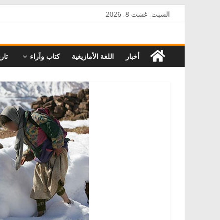
Skip
السبت, غشت 8, 2026
to
AkalPress
content
أخبار
اللغة الأمازيغية
كتاب وآراء
تاري
منبر
أمازيغ
المغرب