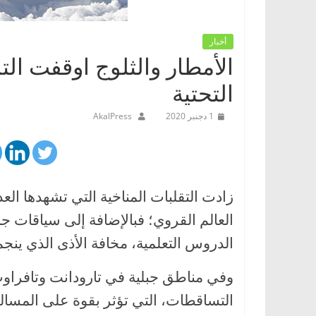
أخبار
الأمطار والثلوج اوقفت ال
التحتية
1 دجنبر 2020
AkalPress
زادت التقلبات المناخية التي تشهدها العد
العالم القروي؛ فبالإضافة إلى سياقات ج
الدروس التعلمية، مخافة الأذى الذي ين
وفي مناطق جبلية في تارودانت وتافراوت
التساقطات، التي تؤثر بقوة على المسالك