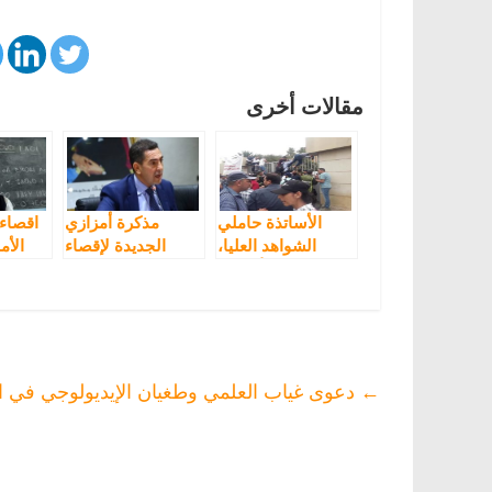
مقالات أخرى
الأساتذة حاملي
مذكرة أمزازي
اقصاء 
الشواهد العليا،
الجديدة لإقصاء
الأم
بينهم أساتذة
اللغة الأمازيغية تجر
يغ
تدريس اللغة
عليه الغضب
الأمازيغية،
وتفضح الاحتقان
يقتحمون وزارة
في مراكز تكوين
الوظيفة العمومية
←
دعوى غياب العلمي وطغيان الإيديولوجي في ا