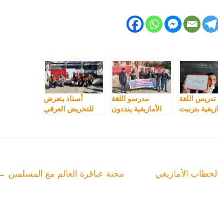
تدريس اللغة
مدرسو اللغة
أستاذ يتعرض
ازيغية بتزنيت
الأمازيغية ينددون
للتحريض العرقي
ضب النقابات
بإقصائهم من
والديني بسبب
الحركة الانتقالية…
“أصوله الأمازيغية”
“أصبحنا سجناء
يستنجد بالنيابة
محكوم عليهم
العامة
بالمؤبد”
لخطاب الأمازيغي
محنة عباقرة العالم مع المسلمين
→