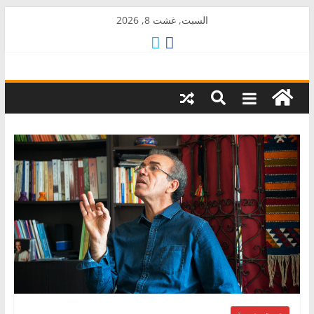
Skip
السبت, غشت 8, 2026
to
content
AkalPress
منبر
أمازيغ
المغرب
صوت وصورة