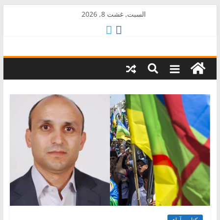
Skip
السبت, غشت 8, 2026
to
content
AkalPress
منبر
أمازيغ
المغرب
كتاب وآراء