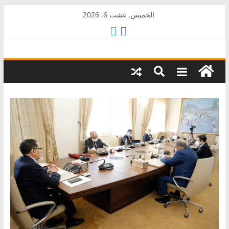
Skip
الخميس, غشت 6, 2026
to
content
AkalPress
منبر
أمازيغ
المغرب