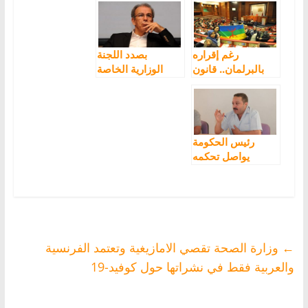
الأمازيغية بالمغرب
طاولة الحكومة
الخميس
رغم إقراره
بصدد اللجنة
بالبرلمان.. قانون
الوزارية الخاصة
تفعيل الطابع
بتتبع تفعيل الطابع
الرسمي للأمازيغية
الرسمي للأمازيغية
يثير الجدل
رئيس الحكومة
يواصل تحكمه
وينصب نفسه
طرفا، خصما ،
وحكما بمرسوم
اللجنة الوزارية
المكلفة بتفعيل
الطابع الرسمي
←
وزارة الصحة تقصي الامازيغية وتعتمد الفرنسية
للأمازيغية
والعربية فقط في نشراتها حول كوفيد-19