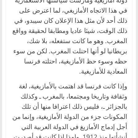
دولة أمازيغية ومارست سياستها الاستعمارية
في هذا الاتجاه الأمازيغي، لما اعترض على
ذلك أحد لأن مثل هذا الإعلان كان سيبدو، في
ذلك الوقت، شيئا عاديا ومطابقا لحقيقة وواقع
المغرب. وهو ما كانت ستفعله، بلا شك،
بريطانيا لو أنها احتلت المغرب. لكن من سوء
حظه وسوء حظ الأمازيغية، احتلته فرنسا
المعادية للأمازيغية.
وإذا كانت فرنسا قد اهتمت بالأمازيغية، لغة
وثقافة وتاريخا ومجتمعا، بالمغرب ـ وكذلك
بالجزائر ـ، فليس ذلك اعترافا منها أن تلك
المكونات جزء من الدولة الأمازيغية، وإنما من
أجل إدماج الأمازيغ في الدولة العربية التي
أنشأتها منذ 1912. ولهذا إذا كانت قد أصدرت