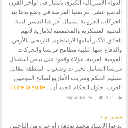
الدولة الامبريالية الكبرى بامتياز في أواخر القرن
التاسع عشر. لم تفتها الفرصة في وضع يدها بيد
الحركات العروبية بشمال أفريقيا لتدمير البنية
التحتية العسكرية والمجتمعية للأمازيغ لأنهم
العائق الأكبر أمامها لارتباطهم التاريخي بالأرض
والدفاع عنها. لتلبية مطامح فرنسا والحركات
القومية العربية. هؤلاء وقعوا على بياض استغلال
فرنسا الشامل لخيرات وشعوب المنطقة مقابل
تسليم الحكم وتعريب الأمازيغ لصالح القوميين
العرب. حاول الحكام الجدد أن
…
Lire la suite »
Répondre
0
1
سوس. م. د
ندعوا الأستاذ محمد بودهان أو غيره من الباحثين