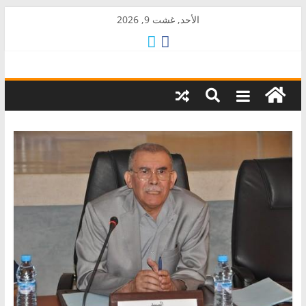
Skip
الأحد, غشت 9, 2026
to
content
AkalPress
منبر
أمازيغ
المغرب