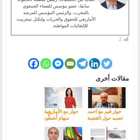
سابقا، عضو مؤسس للفضاء الجمعوي
بالمغرب، والرئيس المؤسس للمرصد
الأمازيغي للحقوق والحريات ولتكتل تمغربيت
للإلتقائيات المواطنة.
2
مقالات أخرى
حوار قيم مع احمد
حوار مع الأمازيغية
عصيد حول القضية
سهام أُشطُّو،
الامازيغية
مقدمة أخبار بالقناة
الألمانية “DW”