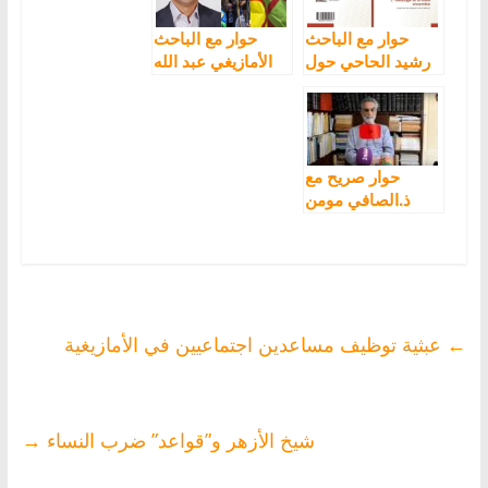
حوار مع الباحث
حوار مع الباحث
رشيد الحاحي حول
الأمازيغي عبد الله
كتابه الجديد:
حتوس حول التحاق
الأمازيغية والعيش
“الجبهة الأمازيغية”
المشترك
بحزب “الأحرار”
حوار صريح مع
ذ.الصافي مومن
علي حول إقصاء
الأمازيغية من
مشروع البطاقة
الوطنية
←
عبثية توظيف مساعدين اجتماعيين في الأمازيغية
شيخ الأزهر و”قواعد” ضرب النساء
→