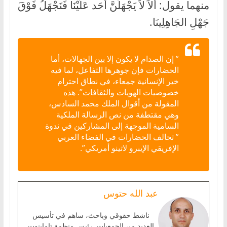
منهما يقول: أَلاَ لاَ يَجْهَلَنَّ أَحَد عَلَيْنَا فَنَجْهَلُ فَوْقَ
جَهْلِ الجَاهِلِينَا.
” إن الصدام لا يكون إلا بين الجهالات، أما
الحضارات فإن جوهرها التفاعل، لما فيه
خير الإنسانية جمعاء، في نطاق احترام
خصوصيات الهويات والثقافات”. هذه
المقولة من أقوال الملك محمد السادس،
وهي مقتطفة من نص الرسالة الملكية
السامية الموجهة إلى المشاركين في ندوة
” تحالف الحضارات في الفضاء العربي
الإفريقي الإيبرو لاتينو أمريكي”.
عبد الله حتوس
ناشط حقوقي وباحث، ساهم في تأسيس
العديد من الجمعيات. رئيس منظمة تاماينوت