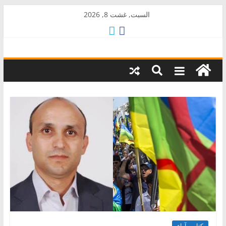
Skip
السبت, غشت 8, 2026
to
content
AkalPress
منبر
أمازيغ
المغرب
كتاب وآراء