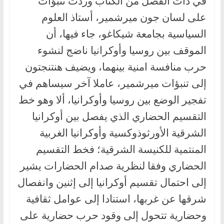
في ذات الفصل من الكتاب وردت تنبؤات
على لسان جون ميرشمير، أستاذ العلوم
السياسية بجامعة شيكاغو، جاء فيها، أن
الموقف بين روسيا وأوكرانيا ناضج لنشوء
حرب منافسة امنية بينهما، ويضيف هنتنجتون
إلى تنبؤات ميرشمير، عاملا آخر سيساهم في
تفجير الوضع بين روسيا وأوكرانيا، ألا وهو خط
التقسيم الحضاري الذي يفصل بين أوكرانيا
الشرقية الأورثوذوكسية وأوكرانيا الغربية
المنتمية للكنيسة الشرقية؛ فخط التقسيم
الحضاري وفقا لنظرية صدام الحضارات يشير
إلى احتمال تقسيم أوكرانيا إلى إثنين وانفصال
شرقها عن غربها، استنادا إلى عوامل ثقافية
وحضارية تتحول إلى وقود حرب حضارية على