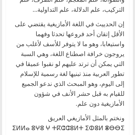
التركيب، علم الدلالة، علم التداولية…
إن الحدييث في اللغة الأمازيغية يقتضي على
الأقل إتقان أحد فروعها تحدثا وفهما
واستيعابا، وهو ما لا يتوفر للأسف لأغلب من
يروجون خرافة اصطناع اللغة، وهي السبة
التي يمكن أن ترتد عليهم لو نقبوا عميقا في
تطور العربية منذ تبنيها لغة رسمية للإسلام
إلى اليوم، وهو المبحث الذي ندعو الجميع
للقيام به قبل حشر الأنف في شؤون
الأمازيغية دون علم.
ونختم بالمثل الأمازيغي العريق
ⵉⵍⵍⴰ ⵓⵖⵓ ⵖ ⵜⴽⵛⵛⵓⵍⵜ ⵉⵀⵓⵍ ⴻⴱⴱⵉ