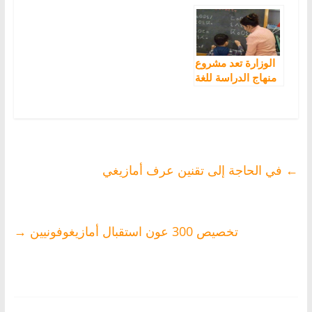
الأمازيغية لم يعد
الخطر بشأن ملف
مرحليا بل أصبح
تدريس الأمازيغية
قاعدة تهدف إلى
“إبادة” اللغة
الأمازيغية
الوزارة تعد مشروع
منهاج الدراسة للغة
الأمازيغية
←
في الحاجة إلى تقنين عرف أمازيغي
تخصيص 300 عون استقبال أمازيغوفونيين
→