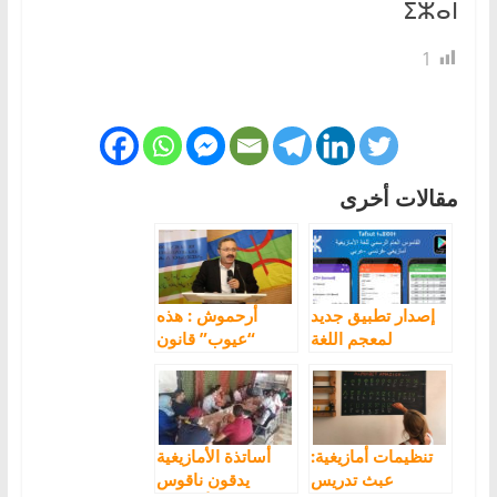
ⵉⵣⴰⵏ
1
مقالات أخرى
إصدار تطبيق جديد
أرحموش : هذه
لمعجم اللغة
“عيوب” قانون
الأمازيغية المعيارية
الأمازيغية..والأعرج
وقف سدا منيعا ضد
مطالب الحركة
الأمازيغية
تنظيمات أمازيغية:
أساتذة الأمازيغية
عبث تدريس
يدقون ناقوس