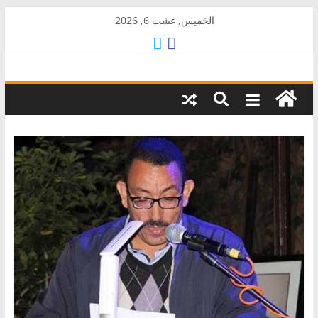
Skip
الخميس, غشت 6, 2026
to
content
AkalPress
منبر
أمازيغ
المغرب