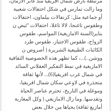
مرتبطة بأرض شمال افريقيا منذ غابر الازمان،
وما زالت تمارس في شكل احتفالات شعبية
أو جماعية مثل: كرنفالات بيلماون، احتفالات
وطقوس تاغنجا، لالا تاغلا، احتفالات “ئيض ن
يناير(السنة الامازيغية) المواسم، طقوس
الزواج، طقوس الاجتياز، طقوس طرد
الكائنات الطبيعية الشريرة ( أصروض ن
ووشن..)…، كما تظهر هذه الخصوصية الثقافية
الامازيغية في نمط التفكير العقلاني السائد
في شمال غرب افريقيا(6)… لأنها ثقافة
متجذرة في لاوعي سكان شمال افريقيا،
وموغلة في التاريخ، تحترم عناصر الحياة
وتقدسها. وما زال الامازيغي ( وكل المغاربة
أمازيغ ثقافة) يحياها من خلال بعض