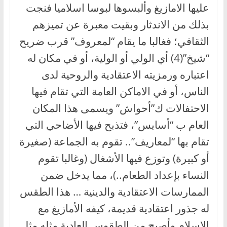
عليها الامازيغ وألبسوها لبوسا اسلاميا فنجت
بذلك من الاندثار وبقيت معبرة عن تميزهم
الثقافي؛ فغالبا ما يقام “لمعروف” قرب ضريح
“شيخ”(4) أي الولي أو الولية، أو في مكان له
اعتباره ورمزيته الاعتقادية والروحية لدى
الناس، أو في الاماكن العامة التي تقام فيها
الاحتفالات ك”أحواش” ويسمى هذا المكان
العام ب “أسايس”، فتذبح فيها الأضاحي التي
تقام بها “لمعاريف”.. تقوم به الجماعة (صغيرة
أو كبيرة) وتوزع فيها الأشغال (وغالبا تقوم
النساء بإعداد الطعام..)، مما يدخل ضمن
الممارسات الاعتقادية والدينية … هذا الطقس
له جذور اعتقادية قديمة، كيفه الأمازيغ مع
الاسلام وأصبح من الطقوس العادية مثله مثل