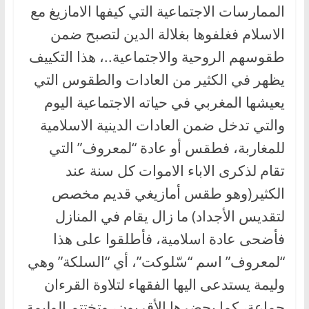
الممارسات الاجتماعية التي كيفها الامازيغ مع
الاسلام فغلفوها بغلالة الدين لتصبح ضمن
طقوسهم الروحية والاجتماعية..، هذا التكييف
يظهر في الكثير من العادات والطقوس التي
يعيشها المغربي في حياته الاجتماعية اليوم
والتي تدخل ضمن العادات الدينية الاسلامية
للمغاربة، فطقس أو عادة “لمعروف” التي
تقام لذكرى الاباء الاموات كل سنة عند
الكثير(وهو طقس أمازيغي قديم مخصص
لتقديس الأجداد) ما زال يقام في المنازل
فأضحى عادة اسلامية، فأطلقوا على هذا
“لمعروف” اسم “سّلوكت”، أي “السلكة” وهي
وليمة يستدعى اليها الفقهاء لتلاوة القرءان
جماعة، كما يحضرها الأقربون، وتختتم الوليمة