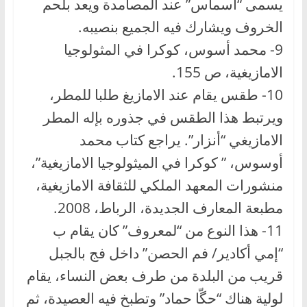
يسمى “أسماس” عند المصامدة ويعد بلحم
الخروف ويشارك فيه الجميع بنصيبه.
9- محمد أسوس، كوكرا في المثولوجيا
الامازيغية، ص 155.
10- طقس يقام عند الامازيغ طلبا للمطر،
ويرتبط هذا الطقس في جذوره بإله المطر
الامازيغي “أنزار”. يراجع كتاب محمد
أوسوس، ” كوكرا في الميثولوجيا الامازيغية”،
منشورات المعهد الملكي للثقافة الامازيغية،
مطبعة المعارف الجديدة، الرباط، 2008.
11- هذا النوع من “لمعروف” كان يقام ب
“إمي أكادير/ فم الحصن” داخل فج بالجبل
قريب من البلدة من طرف بعض النساء، يقام
لولية هناك “حگّا حماد” وتطبخ فيه العصيدة، ثم