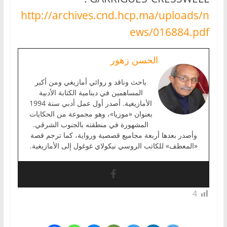
http://archives.cnd.hcp.ma/uploads/n
ews/016884.pdf
الحسن زهور
باحث وناقد و روائي أمازيغي ومن أكبر
المساهمين في دينامية الكتابة الأدبية
الأمازيغية. أصدر أول عمل أدبي سنة 1994
بعنوان «موزيا»، وهو مجموعة من الحكايات
المشهورة في منطقته بالجنوب الشرقي.
وأصدر بعدها أربعة مجاميع قصصية ورواية، كما ترجم قصة
«المعطف» للكاتب الروسي نيكولاي غوغول إلى الأمازيغية.
4