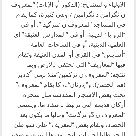
الاولياء والمشايخ: (الذكور أو الإناث) “لمعروف
ن ئگرامن د تگرامين”، وهي كثيرة، كما يقام
في المساجد “لمعروف ن تمزگيدا”، أو في
“الزوايا” الدينية، أو في “المدارس العنيقة” اي
العلمية الدينية، أو في الساحات العامة
“أسايس” في القرى أو المدن العتيقة وتقام
فيها “لمعاريف” التي تحتفي بالأرض وبما
تنتجه: “لمعروف ن تركمين”مثلا بإمي أكادير
(فم الحصن)، و”إدرنان”..، كا يقام “لمعروف”
تحت بعض الاشجار المقدسة مثل شجرة
أركان قديمة التي ترتبط باعتقاد ما، ويسمى
“لمعروف ن دّو ترگانت” وغالبا ما يكون بعد
الحصاد، وتقام بعض “لمعريف” على شواطئ
البحر طلبا لخيرات البحر ودرءا لشره، وبصفة