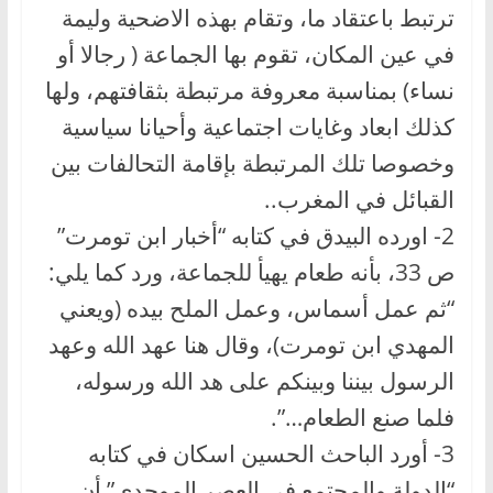
ترتبط باعتقاد ما، وتقام بهذه الاضحية وليمة
في عين المكان، تقوم بها الجماعة ( رجالا أو
نساء) بمناسبة معروفة مرتبطة بثقافتهم، ولها
كذلك ابعاد وغايات اجتماعية وأحيانا سياسية
وخصوصا تلك المرتبطة بإقامة التحالفات بين
القبائل في المغرب..
2- اورده البيدق في كتابه “أخبار ابن تومرت”
ص 33، بأنه طعام يهيأ للجماعة، ورد كما يلي:
“ثم عمل أسماس، وعمل الملح بيده (ويعني
المهدي ابن تومرت)، وقال هنا عهد الله وعهد
الرسول بيننا وبينكم على هد الله ورسوله،
فلما صنع الطعام…”.
3- أورد الباحث الحسين اسكان في كتابه
“الدولة والمجتمع في العصر الموحدي” أن