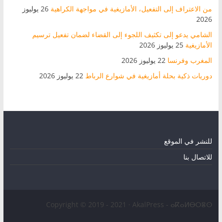
من الاعتراف إلى التفعيل، الأمازيغية في مواجهة الكراهية
26 يوليوز
2026
الشامي يدعو إلى تكثيف اللجوء إلى القضاء لضمان تفعيل ترسيم
الأمازيغية
25 يوليوز 2026
المغرب وفرنسا
22 يوليوز 2026
دوريات ذكية بحلة أمازيغية في شوارع الرباط
22 يوليوز 2026
للنشر في الموقع
للاتصال بنا
Copyright © 2019 - 2021 · AkalPress - ⴰⴽⴰⵍⴱⵔⴻⵙ