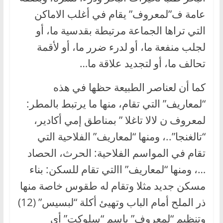
عامة ف”لمعروف” يقام في أغلب الاماكن
التي تراها الجماعة مرتبطة بقدسية ما، أو
لجلب منفعة ما، أو لدرء ضرر ما، أو لأقمة
تحالف ما، أو لتجديد علاقة ما…
كما أن لعناصر الطبيعة حظها في هذه
“لمعاريف” التي تقام، منها ما يرتبط بالمطر:
لمعروف ن لالا تاغلا ” بمناطق إمي أكادير،
“تالغنجا”..، ومنها “لمعاريف” الفلاحية التي
تقام في المواسم الفلاحية: الحرث، الحصاد
…، ومنها “لمعاريف” االتي تقام للسكن: بناء
مسكن جديد مثلا وتقام له طقوس خاصة منها
ذر الملح أمام الباب وتهيئ أكلة “لبسيس” (12)
وتنظيم “لمعروف” باسم “سلوكت” أي