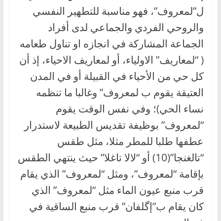
ل”لمعروف”، فهو مناسبة للتطهير النفسي
والروحي الفردي والجماعي لدى أفراد
الجماعة المشاركة في انجازه او تناول طعامه
( “لمعاريف” الاولياء، أو لمعاريف الاحياء، إذ أن
كل حي من الأحياء في القبيلة أو في المدن
العتيقة يقوم ب لمعروف” وغالبا ما تنظمه
نساء الحي)؛ وفي نفس الوقت يقوم
“لمعروف” بوظيفة تقديس الطبيعة لاستدرار
عطفها طلبا للمطر مثلا، مثل طقس
“تالغنجا”(10) أو “لالا تاغلا” حيث ينتهي الطقس
بإقامة “لمعروف”، ومثل “لمعروف” الذي يقام
قرب منبع عيون الماء مثل “لمعروف” الذي
كان يقام ب”إگلفان” قرب منبع الساقية في