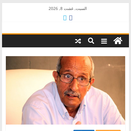
Skip
السبت, غشت 8, 2026
to
content
AkalPress
منبر
أمازيغ
المغرب