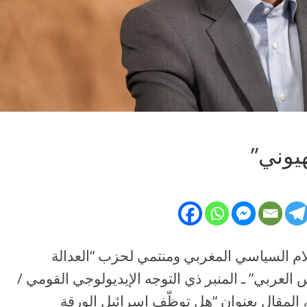
يوني”
لام السياسي المغربي ومنتمي لحزب “العدالة
س العربي” ـ المنبر ذي التوجه الإيديولوجي القومي /
ع منذ 2013 لإمارة قطر، المقال بعنوان “هل توظّف إسرائيل الورقة