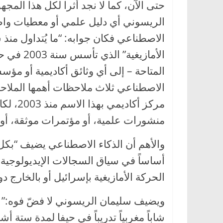
حتى الآن، كما لا نجد أثرا لكل هذا المجه
الريسوني أي دليل علمي أو معطيات واض
الاصطناعي فكان جوابه: “ما يُتداول من
الأمازيغي
المتاحة – إلى أي وثائق أكاديمية أو مؤس
الاصطناعي ثلاث ملاحظات أهمها الملاحظة
مركز أك
منشورات علمية، أو مؤتمرات موثقة، أو ار
والأهم أن الذكاء الاصطناعي يضيف “بكل ذكا
أساساً في سياق السجالات الإيديولوجية ح
الحركة الأمازيغية بإسرائيل أو بالخارج دو
ويضيف سليمان الريسوني لا فضّ فوه:” أ
شاباً مغربياً تدريباً في حيفا لمدة ستة أ