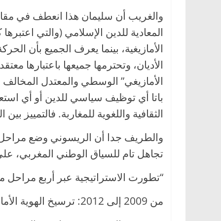
والغريب أن سليمان هذا انعطف في مقال
المعادية للدين الإسلامي (والتي اعتبرها 
الأمازيغية، بينما يعرف الجميع بأن الحركة
الأديان، وتحترمها جميعها باعتبارها معت
الأمازيغي” الوسطي والمعتدل المخالف ل
باتا أي توظيف سياسي للدين أو أي استع
الثقافية واللغوية للمغاربة. فالتمييز بين 
والطريف جدا أن الريسوني وضع مراحل م
تجاهل تام للسياق الوطني المغربي، على
“تطورت الاستراتيجية عبر أربع مراحل من
من 2009 إلى 2012: ترسيخ الهوية الأمازيغية ككيان منفصل.