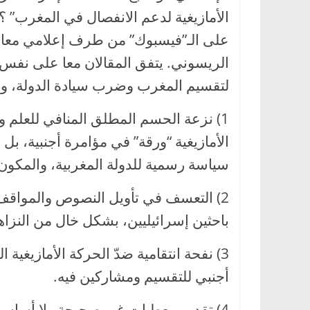
الأمازيغية لدعم الانفصال في المغرب” ؟،
على الـ”فيسبوك” من طرف إعلامي معار
الريسوني. يتفق المقالان معا على نفس ال
لتقسيم المغرب وضرب سيادة الدولة، ول
1) نزعة الحسم المطلق المنافي للعلم 
الأمازيغية “ورقة” في مؤامرة أجنبية، بل
سياسة رسمية للدولة المغربية، والمكون 
2) التعسف في تأويل النصوص والمواقف ع
باحثين إسرائيليين، بشكل خال من النزاه
3) نفحة انتقامية ضدّ الحركة الأمازيغي
أجنبي للتقسيم ومشاركين فيه.
4) تقديم معطيات غير صحيحة ولا أساس ل