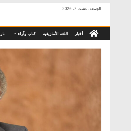
Skip
الجمعة, غشت 7, 2026
to
AkalPress
content
أخبار
اللغة الأمازيغية
كتاب وآراء
تاري
منبر
أمازيغ
المغرب