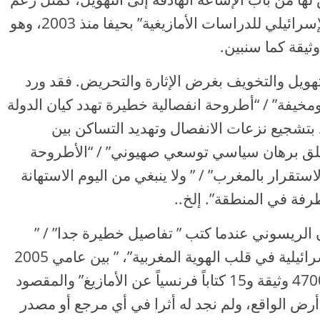
الريسوني بوجود مركز يُدعى “المركز الإسرائيلي للدراسات الأمازيغية” بحيفا منذ 2003، وهو
ثيقة كما سنبين.
لتهويل والتخويف بغرض الإثارة والتحريض. فقد ورد
مخيفة” / “أطروحة انفصالية خطيرة تهدد كيان الدولة
قط بتشجيع نزعات الانفصال وتهديد التساكن بين
علق برهان سياسي توسعي صهيوني” / “الأطروحة
استقرار بالمغرب” / ” ولا ينبغي من اليوم الاستهانة
رفة في المنطقة”. إلخ..
الريسوني عندما كتب ” تفاصيل خطيرة جدا” / ”
قنبلة موقوتة زرعتها وزارة الخارجية الإسرائيلية في قلب الهوية المغربية”، ” بين عامي 2005
و2008، عمل المركز سرا على ترجمة 4700 وثيقة و15 كتاباً فرنسياً عن الأمازيغ” والمقصود
 أرض الواقع، ولم نجد له أثرا في أي مرجع أو مصدر