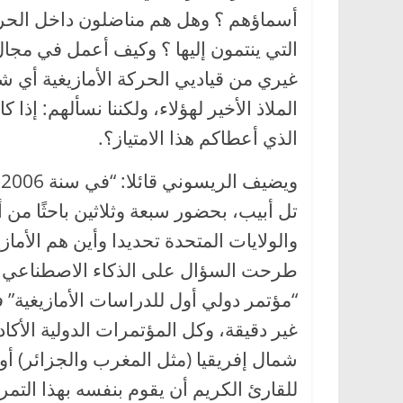
أسماؤهم ؟ وهل هم مناضلون داخل الحركة 
غيري من قياديي الحركة الأمازيغية أي ش
الملاذ الأخير لهؤلاء، ولكننا نسألهم: إذ
الذي أعطاكم هذا الامتياز؟.
و
تل أبيب، بحضور سبعة وثلاثين باحثًا من أو
والولايات المتحدة تحديدا وأين هم الأما
طرحت السؤال على الذكاء الاصطناعي حول
“مؤتمر دولي أول للدراسات الأمازيغية” في
غير دقيقة، وكل المؤتمرات الدولية الأكاد
شمال إفريقيا (مثل المغرب والجزائر) أو ف
للقارئ الكريم أن يقوم بنفسه بهذا التمري