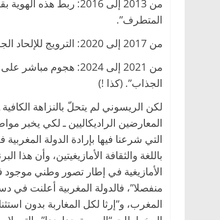
من 2013 إلى 2016: ربط هذ
المتطرف”.
من 2017 إلى 2020: الترويج للإلحاد الجديد كقناع لهوية “متحررة”.
من 2021 إلى 2024: هجوم 
الجذاب”. (كذا !)
لكن الريسوني لم يتحلّ بالنزاهة الكافي
المعارضين الراديكاليين ـ لكي يخبر مواط
التي شرعنا فيها بإرادة الدولة المغربي
باللغة والثقافة الأمازيغيتين، وأن هذا الب
الأمازيغية في إطار تصور وطني موجود في 
منفصلا”، فالدولة المغربية أعلنت في د
المغرب، و”إرثا لكل المغاربة بدون استثنا