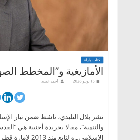
كتاب وآراء
الأمازيغية و”المخطط الصه
15 يونيو 2026
أحمد عصيد
نشر بلال التليدي، ناشط ضمن تيار الإس
والتنمية”، مقالا بجريدة أجنبية هي “القد
الإسلامي ـ والتاب