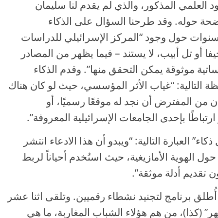
ود العلمي المذكور، والذي لم يقدم لنا سليمان
حة حوله. وقد طرحنا السؤال على الذكاء
ذ سنوات حول وجود “المركز الإسرائيلي للدراسات
ة” الذي تأسس سنة 2003 في حيفا أو تل أبيب، لا يستند – فيما يظهر من المصادر
ساتية موثوقة يمكن التحقق منها”. وقدم الذكاء
 التالية: “غياب الأثر المؤسسي، حيث لو كان هناك
اديمي بهذا الاسم منذ 2003، لكان من المفترض أن نجد له موقعًا رسميًا، أو
تباطًا بإحدى الجامعات الإسرائيلية المعروفة”.
ء” العبارة التالية: “ويبدو أن هذا الادعاء انتشر
ول الهوية الأمازيغية، حيث استُخدم أحياناً لربط
ن تقديم أدلة موثقة”.
ُطلق برنامج لتجنيد نشطاء رقميين. وتلقى اثنا عشر
شهر” (كذا)، من هم هؤلاء الشباب المغاربة، ما هي