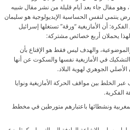
 وهو مقال جاء بعد أيام قليلة من نشر مقال شبيه
ض ينتمي لنفس الحساسية الإيديولوجية هو سليمان
فكرة: أن الأمازيغية “ورقة” تستغلها إسرائيل
هذا يحملان أربع خصائص مشتركة:
والموضوعية، والهدف ليس فقط هو الإقناع بأن
 التشكيك في الأمازيغية نفسها والسكوت عن أنها
الأصلي الجوهري لهوية البلاد.
بر الخلط بين مواقف الحركة الأمازيغية ونوايا
ة الفكرية.
ة المغربية ونشطائها باعتبارهم متورطين في مخطط
ها من باب الإشاعة الهادفة إلى التهويل، كمثل زعم