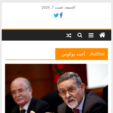
Skip
الجمعة, غشت 7, 2026
to
content
AkalPress
منبر
أمازيغ
المغرب
Author:
أحمد بوكوس