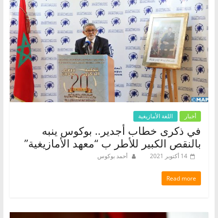
أخبار
اللغة الأمازيغية
في ذكرى خطاب أجدير.. بوكوس ينبه
بالنقص الكبير للأطر ب “معهد الأمازيغية”
14 أكتوبر 2021
أحمد بوكوس
Read more